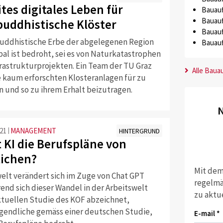
tes digitales Leben für
Bauauf
Bauauf
buddhistische Klöster
Bauauf
buddhistische Erbe der abgelegenen Region
Bauauf
pal ist bedroht, sei es von Naturkatastrophen
frastrukturprojekten. Ein Team der TU Graz
Alle Baua
e kaum erforschten Klosteranlagen für zu
en und so zu ihrem Erhalt beizutragen.
N
:21
MANAGEMENT
HINTERGRUND
 KI die Berufspläne von
ichen?
Mit dem
welt verändert sich im Zuge von Chat GPT
regelmä
end sich dieser Wandel in der Arbeitswelt
zu aktu
aktuellen Studie des KOF abzeichnet,
gendliche gemäss einer deutschen Studie,
E-mail *