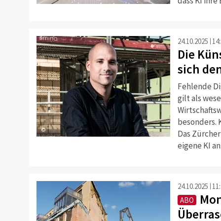
dass KI ihre
24.10.2025
14
Die Kün
sich de
Fehlende Di
gilt als wes
Wirtschafts
besonders. K
©
Das Zürcher
eigene KI an
24.10.2025
11
Mon
ABO
Überra