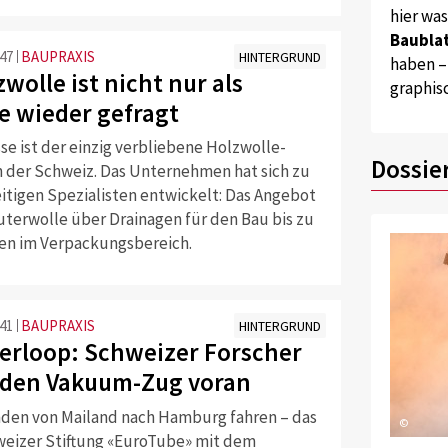
hier wa
Baublat
:47
BAUPRAXIS
HINTERGRUND
haben –
wolle ist nicht nur als
graphis
e wieder gefragt
se ist der einzig verbliebene Holzwolle-
Dossie
in der Schweiz. Das Unternehmen hat sich zu
eitigen Spezialisten entwickelt: Das Angebot
uterwolle über Drainagen für den Bau bis zu
n im Verpackungsbereich.
:41
BAUPRAXIS
HINTERGRUND
erloop: Schweizer Forscher
 den Vakuum-Zug voran
nden von Mailand nach Hamburg fahren – das
©
hweizer Stiftung «EuroTube» mit dem