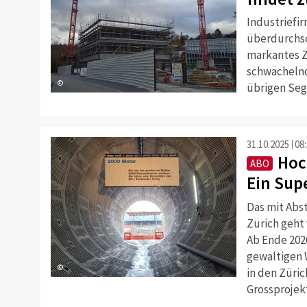
Industriefi
überdurchsc
markantes Z
schwächeln
©
übrigen Seg
31.10.2025
08
Hoc
ABO
Ein Supe
Das mit Abs
Zürich geht 
Ab Ende 202
gewaltigen 
©
in den Züric
Grossprojek