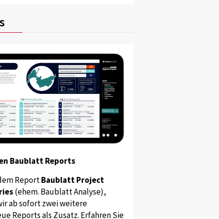
s
en Baublatt Reports
dem Report
Baublatt Project
ries
(ehem. Baublatt Analyse),
ir ab sofort zwei weitere
ue Reports als Zusatz. Erfahren Sie