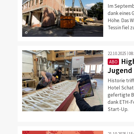
Im Septemb
dank eines G
Höhe. Das Wa
Tessin fiel 
©
22.10.2025
08
Hig
ABO
Jugend 
Historie tri
Hotel Schat
gefertigte 
dank ETH-Fo
©
Start-Up.
21.10.2025
15