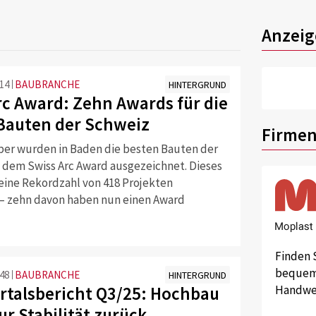
Anzeig
:14
BAUBRANCHE
HINTERGRUND
rc Award: Zehn Awards für die
Bauten der Schweiz
Firmen
ber wurden in Baden die besten Bauten der
 dem Swiss Arc Award ausgezeichnet. Dieses
eine Rekordzahl von 418 Projekten
 – zehn davon haben nun einen Award
Finden 
bequem 
:48
BAUBRANCHE
HINTERGRUND
rtalsbericht Q3/25: Hochbau
Handwer
ur Stabilität zurück