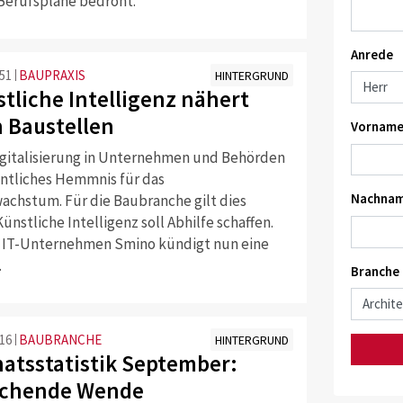
 Berufspläne bedroht.
Anrede
:51
BAUPRAXIS
HINTERGRUND
stliche Intelligenz nähert
n Baustellen
Vorname
gitalisierung in Unternehmen und Behörden
entliches Hemmnis für das
Nachnam
wachstum. Für die Baubranche gilt dies
ünstliche Intelligenz soll Abhilfe schaffen.
 IT-Unternehmen Smino kündigt nun eine
.
Branche
:16
BAUBRANCHE
HINTERGRUND
atsstatistik September:
schende Wende