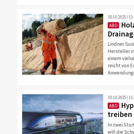
30.10.2025
15
Holz
ABO
Drainag
Lindner Suis
Hersteller 
einem viels
reicht von E
©
Anwendunge
30.10.2025
15
Hyp
ABO
treiben
In zwei Stu
will die Sc