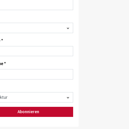
 *
e *
Abonnieren