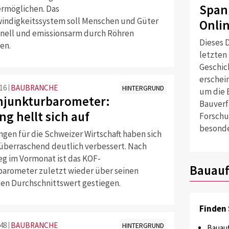
Span
rmöglichen. Das
ndigkeitssystem soll Menschen und Güter
Onli
hnell und emissionsarm durch Röhren
Dieses D
en.
letzten
Geschich
erschei
:16
BAUBRANCHE
HINTERGRUND
um die 
njunkturbarometer:
Bauverf
g hellt sich auf
Forschu
besonde
ngen für die Schweizer Wirtschaft haben sich
überraschend deutlich verbessert. Nach
eg im Vormonat ist das KOF-
Bauauf
arometer zuletzt wieder über seinen
igen Durchschnittswert gestiegen.
Finden 
:48
BAUBRANCHE
HINTERGRUND
Bauauf