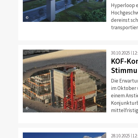
Hyperloop e
Hochgeschwi
©
dereinst sc
transportier
30.10.2025
12
KOF-Ko
Stimmun
Die Erwartu
im Oktober 
einem Ansti
Konjunkturb
©
mittelfrist
28.10.2025
12