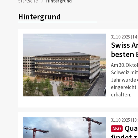
Startseite
Hintergrund
Hintergrund
31.10.2025
14
Swiss A
besten 
Am 30. Okto
Schweiz mit
Jahr wurde 
eingereicht
©
erhalten.
31.10.2025
13
Qua
ABO
findet z