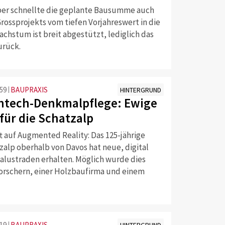
er schnellte die geplante Bausumme auch
rossprojekts vom tiefen Vorjahreswert in die
chstum ist breit abgestützt, lediglich das
zurück.
:59
BAUPRAXIS
HINTERGRUND
htech-Denkmalpflege: Ewige
für die Schatzalp
fft auf Augmented Reality: Das 125-jährige
zalp oberhalb von Davos hat neue, digital
Balustraden erhalten. Möglich wurde dies
rschern, einer Holzbaufirma und einem
:19
BAUPRAXIS