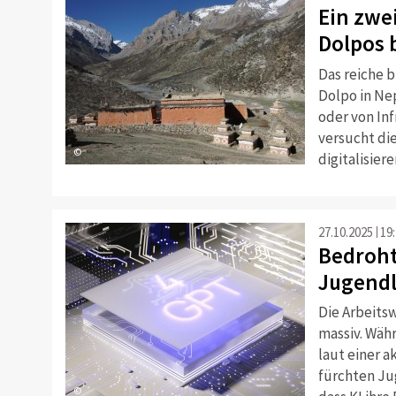
Ein zwei
Dolpos 
Das reiche 
Dolpo in Ne
oder von In
versucht di
©
digitalisier
27.10.2025
19
Bedroht
Jugendl
Die Arbeits
massiv. Währ
laut einer 
fürchten Ju
©