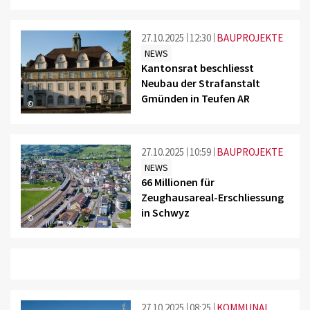
27.10.2025
12:30
BAUPROJEKTE
NEWS
Kantonsrat beschliesst
Neubau der Strafanstalt
Gmünden in Teufen AR
©
27.10.2025
10:59
BAUPROJEKTE
NEWS
66 Millionen für
Zeughausareal-Erschliessung
in Schwyz
©
27.10.2025
08:25
KOMMUNAL