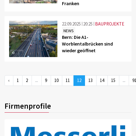
Franken
22.09.2025
20:25
BAUPROJEKTE
NEWS
Bern: Die A1-
Worblentalbrücken sind
wieder geöffnet
©
‹
1
2
...
9
10
11
12
13
14
15
...
9
Firmenprofile