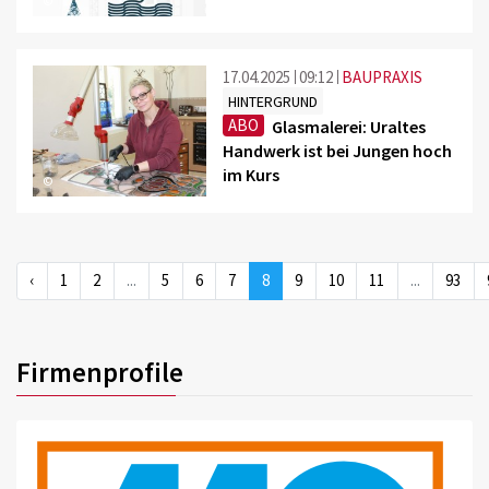
©
17.04.2025
09:12
BAUPRAXIS
HINTERGRUND
ABO
Glasmalerei: Uraltes
Handwerk ist bei Jungen hoch
im Kurs
©
‹
1
2
...
5
6
7
8
9
10
11
...
93
Firmenprofile