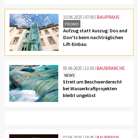
10.06.2025
07:00
BAUPRAXIS
PROMO
Aufzug statt Auszug: Dos and
Don'ts beim nachträglichen
Lift-Einbau
©
05.06.2025
13:30
BAUBRANCHE
NEWS
Streit um Beschwerderecht
bei Wasserkraftprojekten
bleibt ungelöst
©
02.06.2025
18:45
BAUPRAXIS