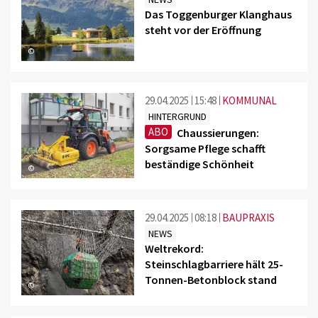
Das Toggenburger Klanghaus
steht vor der Eröffnung
©
29.04.2025
15:48
KOMMUNAL
HINTERGRUND
ABO
Chaussierungen:
Sorgsame Pflege schafft
beständige Schönheit
©
29.04.2025
08:18
BAUPRAXIS
NEWS
Weltrekord:
Steinschlagbarriere hält 25-
Tonnen-Betonblock stand
©