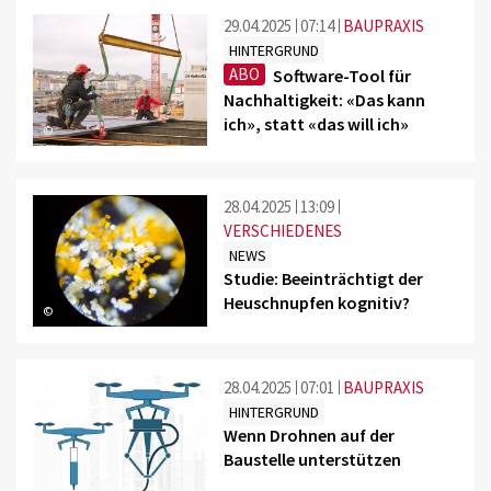
29.04.2025
07:14
BAUPRAXIS
HINTERGRUND
ABO
Software-Tool für
Nachhaltigkeit: «Das kann
ich», statt «das will ich»
©
28.04.2025
13:09
VERSCHIEDENES
NEWS
Studie: Beeinträchtigt der
Heuschnupfen kognitiv?
©
28.04.2025
07:01
BAUPRAXIS
HINTERGRUND
Wenn Drohnen auf der
Baustelle unterstützen