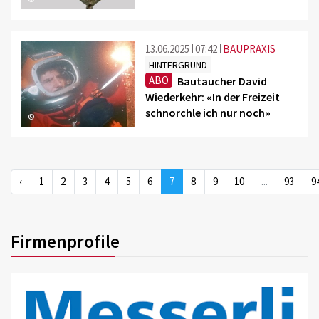
13.06.2025
07:42
BAUPRAXIS
HINTERGRUND
ABO
Bautaucher David
Wiederkehr: «In der Freizeit
schnorchle ich nur noch»
©
‹
1
2
3
4
5
6
7
8
9
10
...
93
9
Firmenprofile