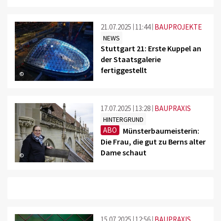
21.07.2025
11:44
BAUPROJEKTE
NEWS
Stuttgart 21: Erste Kuppel an
der Staatsgalerie
fertiggestellt
©
17.07.2025
13:28
BAUPRAXIS
HINTERGRUND
ABO
Münsterbaumeisterin:
Die Frau, die gut zu Berns alter
Dame schaut
©
15.07.2025
12:56
BAUPRAXIS