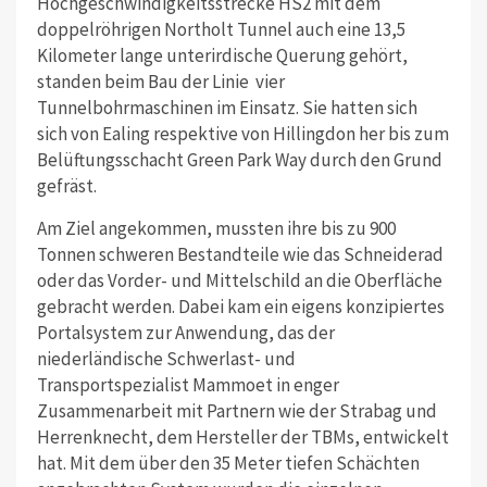
Hochgeschwindigkeitsstrecke HS2 mit dem
doppelröhrigen Northolt Tunnel auch eine 13,5
Kilometer lange unterirdische Querung gehört,
standen beim Bau der Linie vier
Tunnelbohrmaschinen im Einsatz. Sie hatten sich
sich von Ealing respektive von Hillingdon her bis zum
Belüftungsschacht Green Park Way durch den Grund
gefräst.
Am Ziel angekommen, mussten ihre bis zu 900
Tonnen schweren Bestandteile wie das Schneiderad
oder das Vorder- und Mittelschild an die Oberfläche
gebracht werden. Dabei kam ein eigens konzipiertes
Portalsystem zur Anwendung, das der
niederländische Schwerlast- und
Transportspezialist Mammoet in enger
Zusammenarbeit mit Partnern wie der Strabag und
Herrenknecht, dem Hersteller der TBMs, entwickelt
hat. Mit dem über den 35 Meter tiefen Schächten