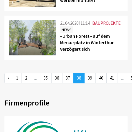
werden montiert
©
21.04.2020
11:14
BAUPROJEKTE
NEWS
«Urban Forest» auf dem
Merkurplatz in Winterthur
verzögert sich
©
‹
1
2
...
35
36
37
38
39
40
41
...
Firmenprofile