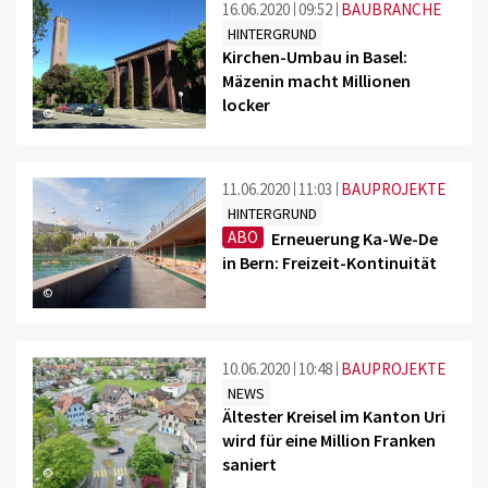
16.06.2020
09:52
BAUBRANCHE
HINTERGRUND
Kirchen-Umbau in Basel:
Mäzenin macht Millionen
locker
©
11.06.2020
11:03
BAUPROJEKTE
HINTERGRUND
ABO
Erneuerung Ka-We-De
in Bern: Freizeit-Kontinuität
©
10.06.2020
10:48
BAUPROJEKTE
NEWS
Ältester Kreisel im Kanton Uri
wird für eine Million Franken
saniert
©