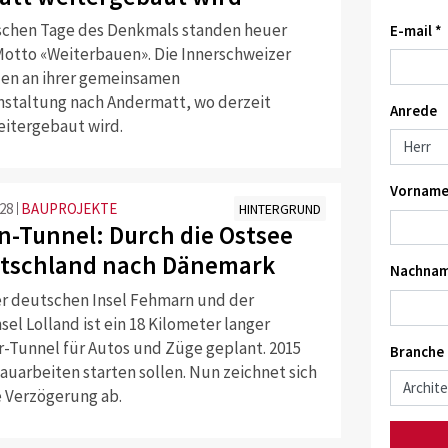
schen Tage des Denkmals standen heuer
E-mail *
otto «Weiterbauen». Die Innerschweizer
en an ihrer gemeinsamen
nstaltung nach Andermatt, wo derzeit
Anrede
eitergebaut wird.
Vorname
:28
BAUPROJEKTE
HINTERGRUND
-Tunnel: Durch die Ostsee
tschland nach Dänemark
Nachnam
r deutschen Insel Fehmarn und der
sel Lolland ist ein 18 Kilometer langer
-Tunnel für Autos und Züge geplant. 2015
Branche
auarbeiten starten sollen. Nun zeichnet sich
e Verzögerung ab.