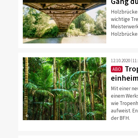
Gang du
Holzbrücke
wichtige Tre
Meisterwerk
Holzbrücken
©
12.10.2020
11
Tro
ABO
einheim
Mit einer n
einem Werks
wie Tropenh
aufweist. E
©
der BFH.