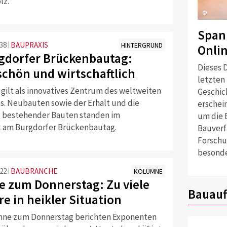
lz.
©
Span
:38
BAUPRAXIS
HINTERGRUND
Onli
gdorfer Brückenbautag:
Dieses D
 schön und wirtschaftlich
letzten
 gilt als innovatives Zentrum des weltweiten
Geschich
. Neubauten sowie der Erhalt und die
erschei
 bestehender Bauten standen im
um die 
 am Burgdorfer Brückenbautag.
Bauverf
Forschu
besonde
:22
BAUBRANCHE
KOLUMNE
 zum Donnerstag: Zu viele
Bauauf
e in heikler Situation
mne zum Donnerstag berichten Exponenten