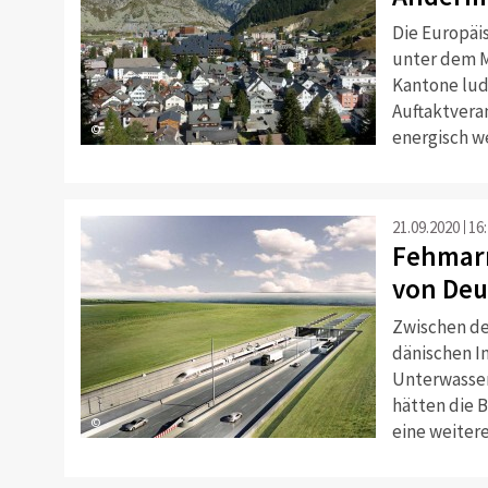
Die Europäi
unter dem M
Kantone lud
Auftaktvera
©
energisch w
21.09.2020
16
Fehmarn
von Deu
Zwischen de
dänischen In
Unterwasser
hätten die B
©
eine weiter