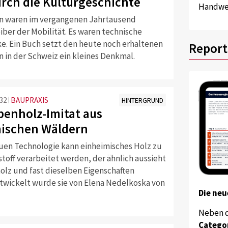
rch die Kulturgeschichte
Handwer
n waren im vergangenen Jahrtausend
iber der Mobilität. Es waren technische
e. Ein Buch setzt den heute noch erhaltenen
Report
 in der Schweiz ein kleines Denkmal.
:32
BAUPRAXIS
HINTERGRUND
penholz-Imitat aus
ischen Wäldern
euen Technologie kann einheimisches Holz zu
toff verarbeitet werden, der ähnlich aussieht
olz und fast dieselben Eigenschaften
ntwickelt wurde sie von Elena Nedelkoska von
Die neu
Neben 
Catego