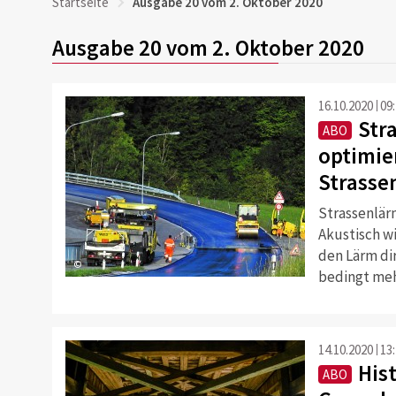
Startseite
Ausgabe 20 vom 2. Oktober 2020
Ausgabe 20 vom 2. Oktober 2020
16.10.2020
09
Str
ABO
optimie
Strasse
Strassenlär
Akustisch w
den Lärm di
©
bedingt meh
14.10.2020
13
His
ABO