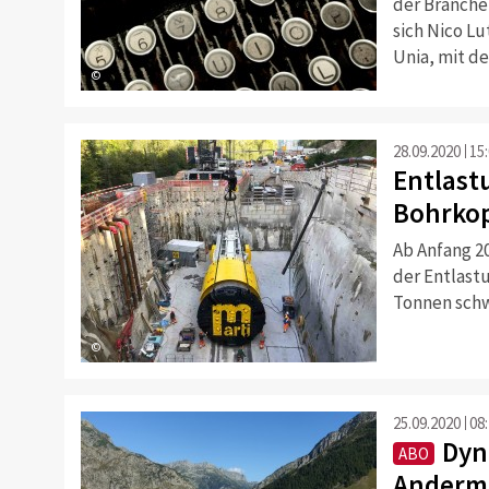
der Branche
sich Nico Lu
Unia, mit d
©
28.09.2020
15
Entlast
Bohrkop
Ab Anfang 2
der Entlast
Tonnen schw
©
25.09.2020
08
Dyn
ABO
Anderma