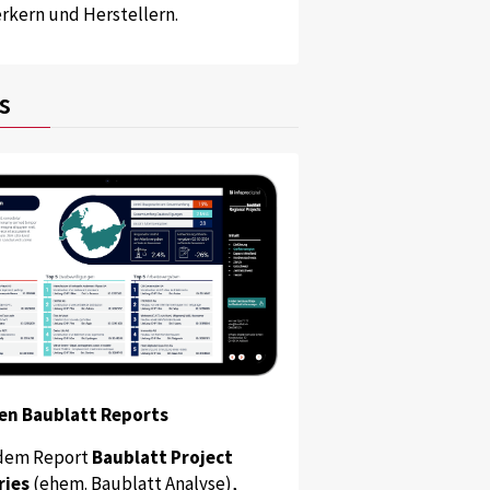
kern und Herstellern.
s
en Baublatt Reports
dem Report
Baublatt Project
ries
(ehem. Baublatt Analyse),