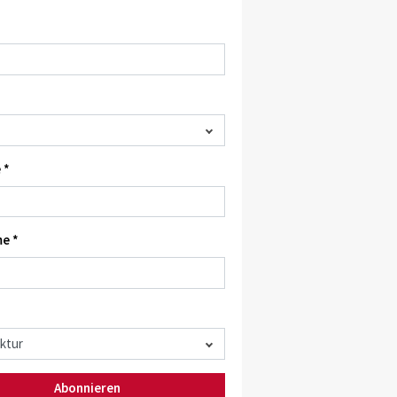
 *
e *
Abonnieren