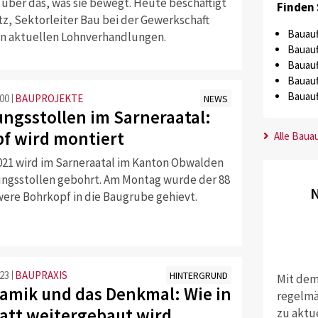
 über das, was sie bewegt. Heute beschäftigt
Finden 
tz, Sektorleiter Bau bei der Gewerkschaft
Bauauf
en aktuellen Lohnverhandlungen.
Bauauf
Bauauf
Bauauf
Bauauf
:00
BAUPROJEKTE
NEWS
ungsstollen im Sarneraatal:
f wird montiert
Alle Baua
021 wird im Sarneraatal im Kanton Obwalden
ungsstollen gebohrt. Am Montag wurde der 88
N
ere Bohrkopf in die Baugrube gehievt.
:23
BAUPRAXIS
HINTERGRUND
Mit dem
amik und das Denkmal: Wie in
regelmä
tt weitergebaut wird
zu aktu