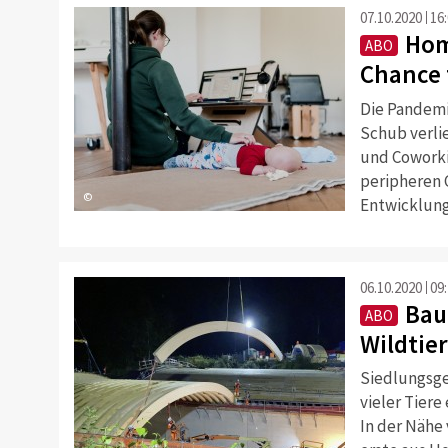
07.10.2020
16
Hom
ABO
Chance 
Die Pandemi
Schub verlie
und Coworki
peripheren G
©
Entwicklung
06.10.2020
09
Bau
ABO
Wildtier
Siedlungsge
vieler Tiere
In der Nähe