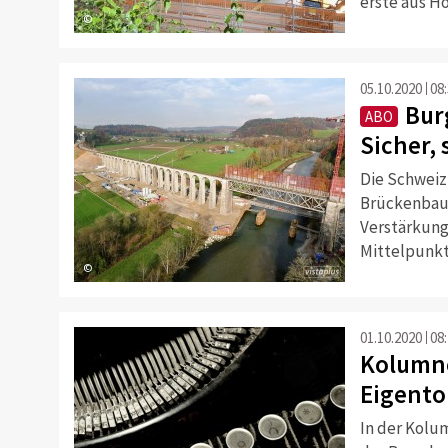
erste aus Ho
©
05.10.2020
08
Bur
ABO
Sicher,
Die Schweiz
Brückenbaus
Verstärkung
Mittelpunkt
©
01.10.2020
08
Kolumne
Eigentor
In der Kolu