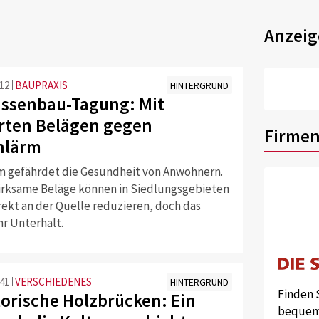
Anzeig
:12
BAUPRAXIS
HINTERGRUND
assenbau-Tagung: Mit
rten Belägen gegen
Firmen
nlärm
m gefährdet die Gesundheit von Anwohnern.
irksame Beläge können in Siedlungsgebieten
rekt an der Quelle reduzieren, doch das
r Unterhalt.
:41
VERSCHIEDENES
HINTERGRUND
Finden 
torische Holzbrücken: Ein
bequem 