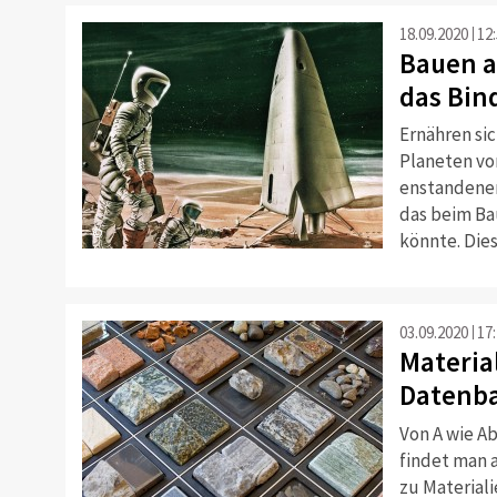
18.09.2020
12
Bauen a
das Bin
Ernähren si
Planeten von
enstandenen
das beim Ba
©
könnte. Dies
03.09.2020
17
Material
Datenba
Von A wie Ab
findet man 
zu Material