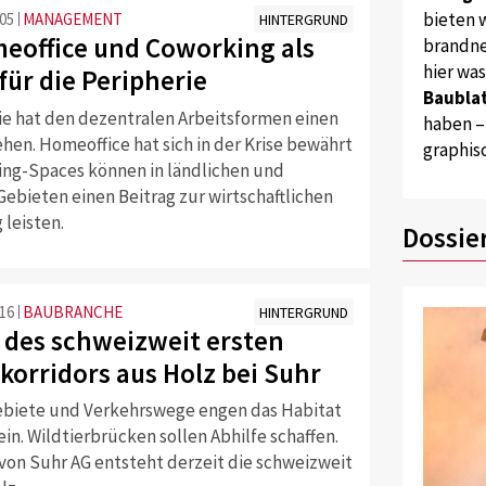
bieten w
:05
MANAGEMENT
HINTERGRUND
eoffice und Coworking als
brandne
hier wa
für die Peripherie
Baublat
e hat den dezentralen Arbeitsformen einen
haben –
hen. Homeoffice hat sich in der Krise bewährt
graphis
ng-Spaces können in ländlichen und
ebieten einen Beitrag zur wirtschaftlichen
 leisten.
Dossie
:16
BAUBRANCHE
HINTERGRUND
 des schweizweit ersten
korridors aus Holz bei Suhr
biete und Verkehrswege engen das Habitat
 ein. Wildtierbrücken sollen Abhilfe schaffen.
 von Suhr AG entsteht derzeit die schweizweit