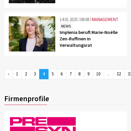
14.01.2025
08:08
MANAGEMENT
NEWS
Implenia beruft Marie-Noëlle
Zen-Ruffinen in
Verwaltungsrat
©
‹
1
2
3
4
5
6
7
8
9
10
...
32
3
Firmenprofile