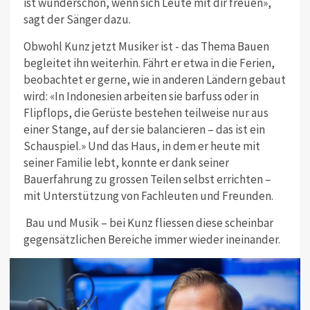
ist wunderschön, wenn sich Leute mit dir freuen»,
sagt der Sänger dazu.
Obwohl Kunz jetzt Musiker ist - das Thema Bauen
begleitet ihn weiterhin. Fährt er etwa in die Ferien,
beobachtet er gerne, wie in anderen Ländern gebaut
wird: «In Indonesien arbeiten sie barfuss oder in
Flipflops, die Gerüste bestehen teilweise nur aus
einer Stange, auf der sie balancieren – das ist ein
Schauspiel.» Und das Haus, in dem er heute mit
seiner Familie lebt, konnte er dank seiner
Bauerfahrung zu grossen Teilen selbst errichten –
mit Unterstützung von Fachleuten und Freunden.
Bau und Musik – bei Kunz fliessen diese scheinbar
gegensätzlichen Bereiche immer wieder ineinander.