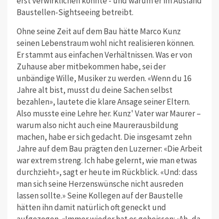
erst verwirklichen konnte - und warum er im Ausland
Baustellen-Sightseeing betreibt.
Ohne seine Zeit auf dem Bau hätte Marco Kunz
seinen Lebenstraum wohl nicht realisieren können.
Er stammt aus einfachen Verhältnissen. Was er von
Zuhause aber mitbekommen habe, sei der
unbändige Wille, Musiker zu werden. «Wenn du 16
Jahre alt bist, musst du deine Sachen selbst
bezahlen», lautete die klare Ansage seiner Eltern.
Also musste eine Lehre her. Kunz' Vater war Maurer –
warum also nicht auch eine Maurerausbildung
machen, habe er sich gedacht. Die insgesamt zehn
Jahre auf dem Bau prägten den Luzerner: «Die Arbeit
war extrem streng. Ich habe gelernt, wie man etwas
durchzieht», sagt er heute im Rückblick. «Und: dass
man sich seine Herzenswünsche nicht ausreden
lassen sollte.» Seine Kollegen auf der Baustelle
hätten ihn damit natürlich oft geneckt und
aufgezogen. «Immer wieder hat es geheissen: ‹Ah, da