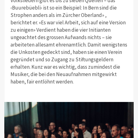
Volksliedern gibt es bis zu sieben Quellen – das
‹Buurebüebli› ist so ein Beispiel: In Bern sind die
Strophen anders als im Zürcher Oberland
»
,
berichtet
er.
«
Es war viel Arbeit, sich auf eine Version
zu einigen» Verdient haben die vier Initianten
ungeachtet des grossen Aufwands nichts – sie
arbeiteten allesamt ehrenamtlich. Damit wenigstens
die Unkosten gedeckt sind, haben sie einen Verein
gegründet und so Zugang zu Stiftungsgeldern
erhalten. Kunz war es wichtig, dass zumindest die
Musiker, die bei den Neuaufnahmen mitgewirkt
haben, fair entlöhnt werden.