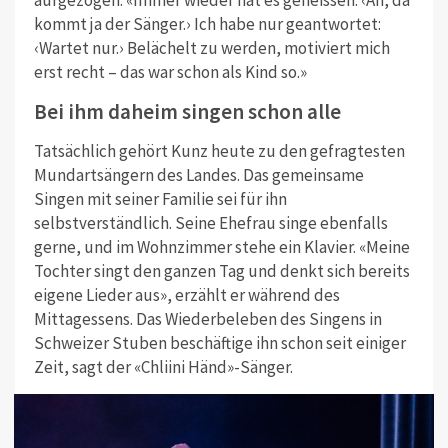
kommt ja der Sänger.› Ich habe nur geantwortet:
‹Wartet nur.› Belächelt zu werden, motiviert mich
erst recht – das war schon als Kind so.»
Bei ihm daheim singen schon alle
Tatsächlich gehört Kunz heute zu den gefragtesten
Mundartsängern des Landes. Das gemeinsame
Singen mit seiner Familie sei für ihn
selbstverständlich. Seine Ehefrau singe ebenfalls
gerne, und im Wohnzimmer stehe ein Klavier. «Meine
Tochter singt den ganzen Tag und denkt sich bereits
eigene Lieder aus», erzählt er während des
Mittagessens. Das Wiederbeleben des Singens in
Schweizer Stuben beschäftige ihn schon seit einiger
Zeit, sagt der «Chliini Händ»-Sänger.