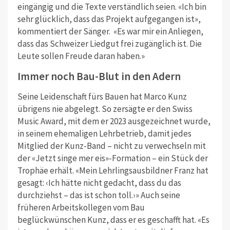
eingängig und die Texte verständlich seien. «Ich bin
sehr glücklich, dass das Projekt aufgegangen ist
»,
kommentiert der Sänger.
«
Es war mir ein Anliegen,
dass das Schweizer Liedgut frei zugänglich ist. Die
Leute sollen Freude daran haben.»
Immer noch Bau-Blut in den Adern
Seine Leidenschaft fürs Bauen hat Marco Kunz
übrigens nie abgelegt. So zersägte er den Swiss
Music Award, mit dem er 2023 ausgezeichnet wurde,
in seinem ehemaligen Lehrbetrieb, damit jedes
Mitglied der Kunz-Band – nicht zu verwechseln mit
der «Jetzt singe mer eis»-Formation – ein Stück der
Trophäe erhält. «Mein Lehrlingsausbildner Franz hat
gesagt: ‹Ich hätte nicht gedacht, dass du das
durchziehst – das ist schon toll.›» Auch seine
früheren Arbeitskollegen vom Bau
beglückwünschen Kunz, dass er es geschafft hat. «Es