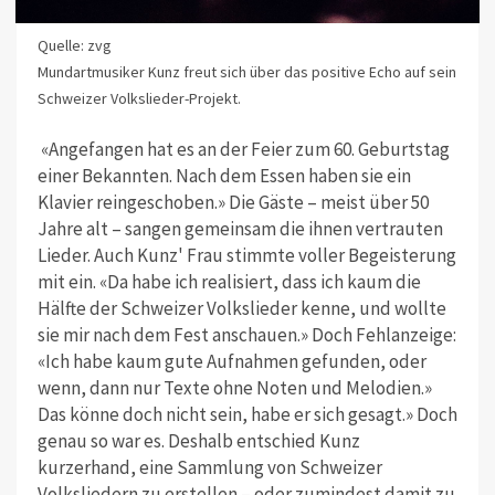
Quelle: zvg
Mundartmusiker Kunz freut sich über das positive Echo auf sein
Schweizer Volkslieder-Projekt.
«Angefangen hat es an der Feier zum 60. Geburtstag
einer Bekannten. Nach dem Essen haben sie ein
Klavier reinge
schoben
.» Die Gäste – meist über 50
Jahre alt – sangen gemeinsam die ihnen vertrauten
Lieder. Auch Kunz
'
Frau stimmte voller Begeisterung
mit ein. «Da habe ich
realisiert
, dass ich kaum die
Hälfte der Schweizer Volkslieder kenne, und wollte
sie mir nach dem Fest anschauen.» Doch Fehlanzeige:
«Ich habe kaum gute Aufnahmen gefunden, oder
wenn, dann nur Texte ohne Noten und Melodien.
»
Das könne doch nicht sein, habe er sich gesagt.» Doch
genau so war es. Deshalb entschied Kunz
kurzerhand, eine Sammlung von Schweizer
Volksliedern zu erstellen – oder zumindest damit zu