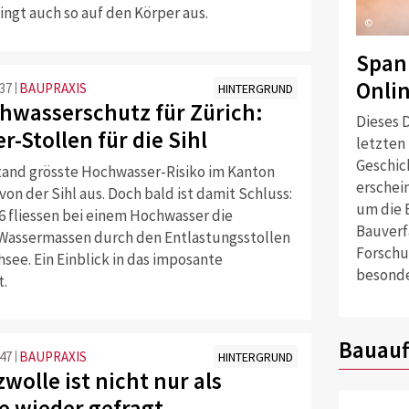
ingt auch so auf den Körper aus.
©
Span
Onli
:37
BAUPRAXIS
HINTERGRUND
hwasserschutz für Zürich:
Dieses D
r-Stollen für die Sihl
letzten
Geschich
tand grösste Hochwasser-Risiko im Kanton
erschei
von der Sihl aus. Doch bald ist damit Schluss:
um die 
6 fliessen bei einem Hochwasser die
Bauverf
Wassermassen durch den Entlastungsstollen
Forschu
hsee. Ein Einblick in das imposante
besonde
t.
Bauauf
:47
BAUPRAXIS
HINTERGRUND
wolle ist nicht nur als
e wieder gefragt