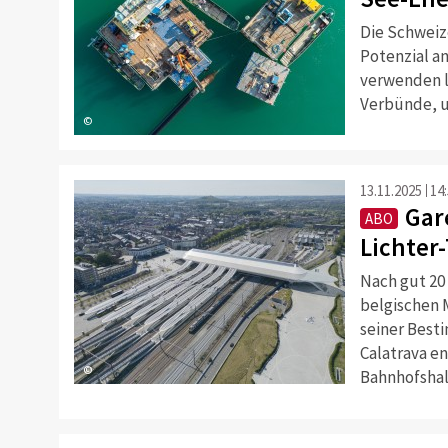
Die Schweiz
Potenzial a
verwenden l
Verbünde, u
©
13.11.2025
14
Gar
ABO
Lichter
Nach gut 20
belgischen 
seiner Best
Calatrava e
©
Bahnhofshall