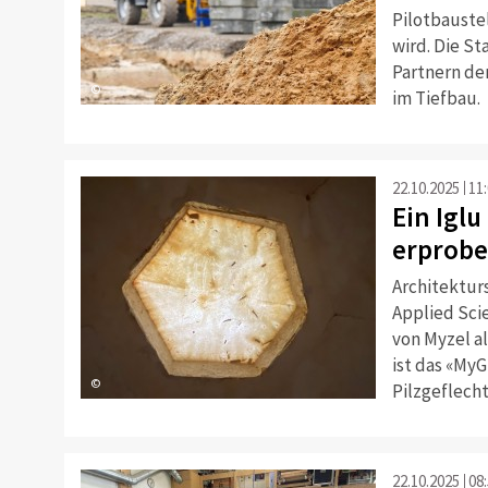
Pilotbaustel
wird. Die S
Partnern de
©
im Tiefbau.
22.10.2025
11
Ein Iglu
erprobe
Architektur
Applied Sci
von Myzel al
ist das «My
©
Pilzgeflecht
22.10.2025
08