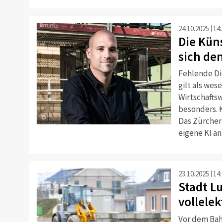
24.10.2025
14
Die Kün
sich de
Fehlende Di
gilt als wes
Wirtschafts
besonders. K
©
Das Zürcher
eigene KI an
23.10.2025
14
Stadt Lu
vollelek
Vor dem Bah