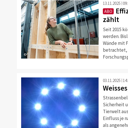
13.11.2025
09
Eff
ABO
zählt
Seit 2015 k
werden. Bis
Wände mit F
betrachtet, 
©
Forschungsp
03.11.2025
14
Weisses,
Strassenbel
Sicherheit u
Tierwelt aus
Einfluss je 
als angenehm