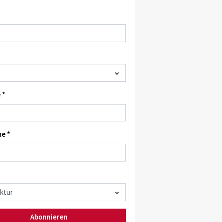
 *
e *
Abonnieren