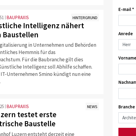
E-mail *
:51
BAUPRAXIS
HINTERGRUND
stliche Intelligenz nähert
n Baustellen
Anrede
gitalisierung in Unternehmen und Behörden
entliches Hemmnis für das
Vorname
wachstum. Für die Baubranche gilt dies
ünstliche Intelligenz soll Abhilfe schaffen.
 IT-Unternehmen Smino kündigt nun eine
.
Nachnam
:25
BAUPRAXIS
Branche
NEWS
zern testet erste
trische Baustelle
nhof Luzern entsteht derzeit eine