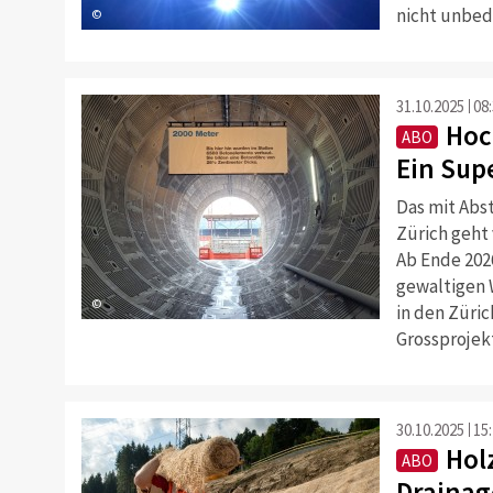
nicht unbed
©
31.10.2025
08
Hoc
ABO
Ein Supe
Das mit Abs
Zürich geht 
Ab Ende 202
gewaltigen 
©
in den Züric
Grossprojek
30.10.2025
15
Holz
ABO
Drainag