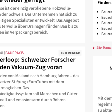
Finden 
se ist der einzig verbliebene Holzwolle-
Bauauf
in der Schweiz. Das Unternehmen hat sich zu
Bauauf
eitigen Spezialisten entwickelt: Das Angebot
Bauauf
uterwolle über Drainagen für den Bau bis zu
Bauauf
n im Verpackungsbereich.
Bauauf
Alle Baua
:41
BAUPRAXIS
HINTERGRUND
erloop: Schweizer Forscher
 den Vakuum-Zug voran
N
nden von Mailand nach Hamburg fahren – das
hweizer Stiftung «EuroTube» mit dem
rmöglichen. Das
ndigkeitssystem soll Menschen und Güter
Mit dem
hnell und emissionsarm durch Röhren
regelmä
en.
zu aktu