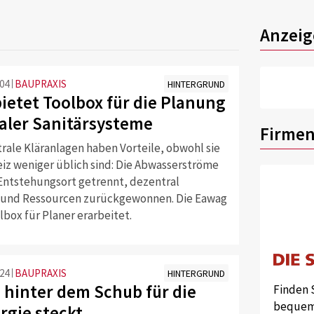
Anzeig
:04
BAUPRAXIS
HINTERGRUND
ietet Toolbox für die Planung
aler Sanitärsysteme
Firmen
rale Kläranlagen haben Vorteile, obwohl sie
eiz weniger üblich sind: Die Abwasserströme
ntstehungsort getrennt, dezentral
 und Ressourcen zurückgewonnen. Die Eawag
lbox für Planer erarbeitet.
:24
BAUPRAXIS
HINTERGRUND
 hinter dem Schub für die
Finden 
bequem 
rgie steckt