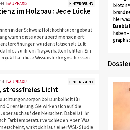
:44
BAUPRAXIS
HINTERGRUND
bieten w
izienz im Holzbau: Jede Lücke
brandne
hier wa
Baublat
önnen in der Schweiz Holzhochhäuser gebaut
haben –
lang waren diese aber überdimensioniert:
graphis
ensteröffnungen wurden statisch als Luft
da Infos zu ihrem Tragverhalten fehlten. Ein
rojekt hat diese Wissenslücke geschlossen.
Dossie
:34
BAUPRAXIS
HINTERGRUND
 stressfreies Licht
euchtungen sorgen bei Dunkelheit für
nd Orientierung. Sie wirken sich auf die
, aber auch auf den Menschen. Dabei ist ihr
nach Farbtemperatur verschieden. Aber: Was
 erscheint, wirkt sich laut einer WSL-Studie