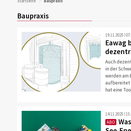
Startseite
Baupraxis
Baupraxis
19.11.2025
07
Eawag b
dezentr
Auch dezent
in der Schw
werden am E
aufbereitet
©
hat eine Too
14.11.2025
15
Was
ABO
See-Ene