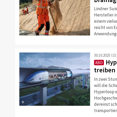
Lindner Suis
Hersteller 
einem viels
reicht von E
©
Anwendunge
30.10.2025
15
Hyp
ABO
treiben
In zwei Stu
will die Sc
Hyperloop e
Hochgeschwi
©
dereinst sc
transportier