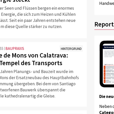
Handwer
er Seen und Flüssen bergen ein enormes
n Energie, die sich zum Heizen und Kühlen
ässt. Seit ein paar Jahren entstehen neue
Report
m diese Quelle stärker zu nutzen.
:55
BAUPRAXIS
HINTERGRUND
e de Mons von Calatrava:
-Tempel des Transports
 Jahren Planungs- und Bauzeit wurde im
Mons der Ersatzneubau des Hauptbahnhofs
immung übergeben. Bei dem von Santiago
ntworfenen Bauwerk überspannt die
e kathedralenartig die Gleise.
Die neu
Neben 
Catego