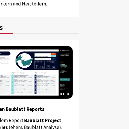
kern und Herstellern.
s
en Baublatt Reports
dem Report
Baublatt Project
ries
(ehem. Baublatt Analyse),