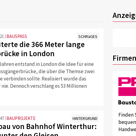
Anzeig
:21
BAUSPASS
SCHRäGES
iterte die 366 Meter lange
rücke in London
Firmen
Jahren entstand in London die Idee für eine
ssgängerbrücke, die über die Themse zwei
 verbinden sollte. Realisiert wurde das
 nie. Dennoch verschlang es 53 Millionen
Finden 
:47
BAUPROJEKTE
HINTERGRUND
bequem 
au von Bahnhof Winterthur:
Handwer
unter den Gleisen