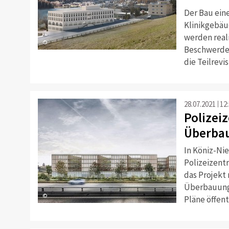
Der Bau ein
Klinikgebäu
werden reali
©
Beschwerden
die Teilrevi
28.07.2021
12
Polizei
Überba
In Köniz-Ni
Polizeizent
das Projekt
Überbauungs
©
Pläne öffent