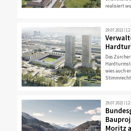
©
realisiert w
29.07.2021
12
Verwalt
Hardtur
Das Zürcher
Hardturmsta
wies auch e
Stimmrechts
©
29.07.2021
12
Bundesg
Bauproj
Moritz 