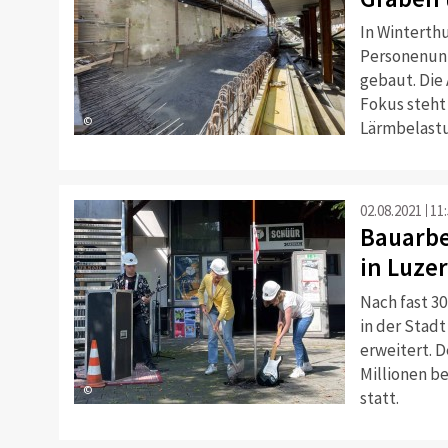
In Winterth
Personenunt
gebaut. Die
Fokus steht
©
Lärmbelast
02.08.2021
11
Bauarbe
in Luze
Nach fast 3
in der Stad
erweitert. D
Millionen b
©
statt.