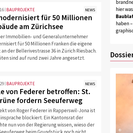
brandne
hier wa
:16
BAUPROJEKTE
NEWS
modernisiert für 50 Millionen
Baublat
haben –
äude am Zürichsee
graphis
er Immobilien- und Generalunternehmer
rnisiert für 50 Millionen Franken die eigene
 an der Bellerivestrasse 36 in Zürich Riesbach.
Dossie
ten sind auf rund zwei Jahre angesetzt.
:29
BAUPROJEKTE
NEWS
e von Federer betroffen: St.
Grüne fordern Seeuferweg
ekt von Roger Federer in Rapperswil-Jona ist
insprache blockiert. Ein Kantonsrat der
te nun von der Regierung wissen, wieso der
©
 Seeuferweg beim Grundstück noch nicht