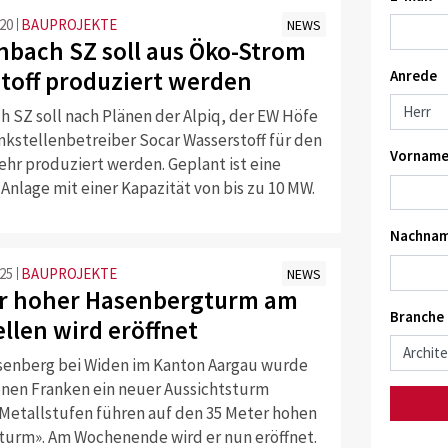
:20
BAUPROJEKTE
NEWS
enbach SZ soll aus Öko-Strom
toff produziert werden
Anrede
h SZ soll nach Plänen der Alpiq, der EW Höfe
kstellenbetreiber Socar Wasserstoff für den
Vorname
hr produziert werden. Geplant ist eine
Anlage mit einer Kapazität von bis zu 10 MW.
Nachnam
:25
BAUPROJEKTE
NEWS
r hoher Hasenbergturm am
Branche
llen wird eröffnet
enberg bei Widen im Kanton Aargau wurde
ionen Franken ein neuer Aussichtsturm
 Metallstufen führen auf den 35 Meter hohen
urm». Am Wochenende wird er nun eröffnet.