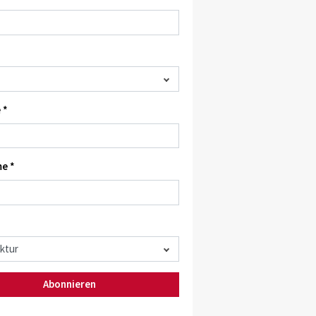
 *
e *
Abonnieren