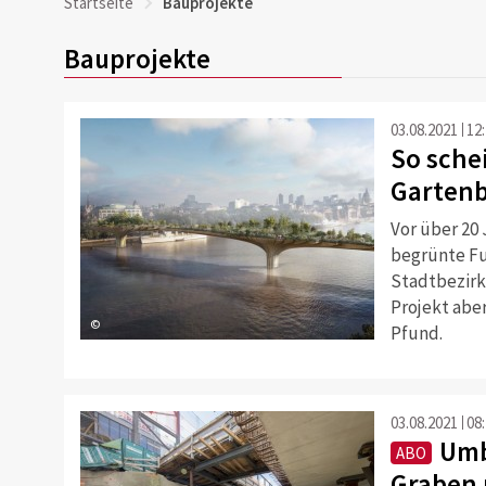
Startseite
Bauprojekte
Bauprojekte
03.08.2021
12
So sche
Gartenb
Vor über 20 
begrünte Fu
Stadtbezirke
Projekt aber
©
Pfund.
03.08.2021
08
Umb
ABO
Graben 