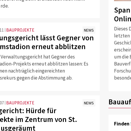
urde.
Span
Onli
Dieses D
:11
BAUPROJEKTE
NEWS
letzten
ungsgericht lässt Gegner von
Geschich
mstadion erneut abblitzen
erschei
 Verwaltungsgericht hat Gegner des
um die 
dion-Projekts erneut abblitzen lassen: Es
Bauverf
inen nachträglich eingereichten
Forschu
rekurs gegen die Abstimmung ab.
besonde
Bauauf
:07
BAUPROJEKTE
NEWS
ericht: Hürde für
ekte im Zentrum von St.
Finden 
ausgeräumt