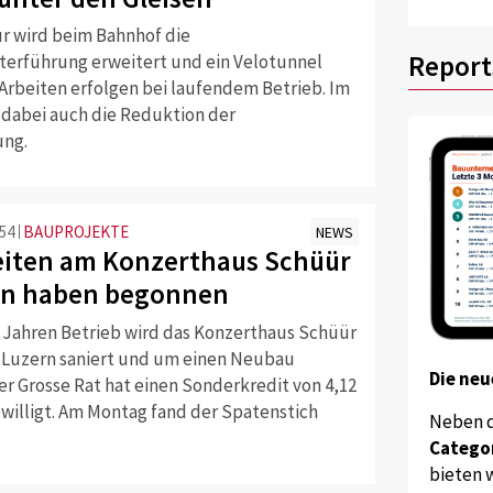
ur wird beim Bahnhof die
Report
erführung erweitert und ein Velotunnel
 Arbeiten erfolgen bei laufendem Betrieb. Im
 dabei auch die Reduktion der
ung.
:54
BAUPROJEKTE
NEWS
iten am Konzerthaus Schüür
rn haben begonnen
0 Jahren Betrieb wird das Konzerthaus Schüür
t Luzern saniert und um einen Neubau
Die neu
er Grosse Rat hat einen Sonderkredit von 4,12
ewilligt. Am Montag fand der Spatenstich
Neben 
Catego
bieten w