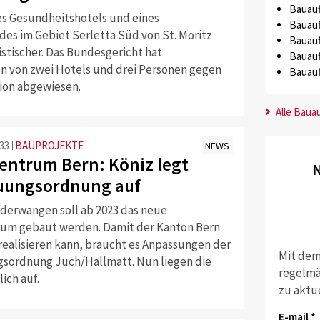
Bauauf
es Gesundheitshotels und eines
Bauauf
des im Gebiet Serletta Süd von St. Moritz
Bauauf
stischer. Das Bundesgericht hat
Bauauf
 von zwei Hotels und drei Personen gegen
Bauauf
sion abgewiesen.
Alle Baua
:33
BAUPROJEKTE
NEWS
zentrum Bern: Köniz legt
N
uungsordnung auf
ederwangen soll ab 2023 das neue
rum gebaut werden. Damit der Kanton Bern
 realisieren kann, braucht es Anpassungen der
Mit dem
ordnung Juch/Hallmatt. Nun liegen die
regelmä
lich auf.
zu aktu
E-mail *