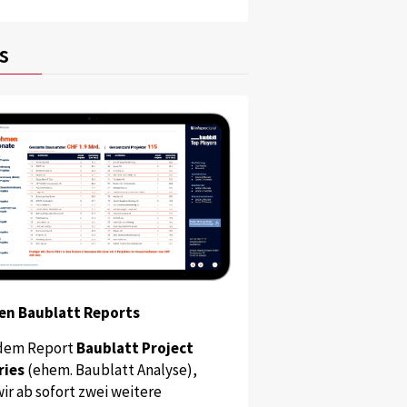
s
en Baublatt Reports
dem Report
Baublatt Project
ries
(ehem. Baublatt Analyse),
ir ab sofort zwei weitere