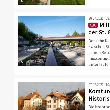
©
28.07.2021
08
Mil
ABO
der St.
Der zehn Ki
zwischen St.
Jahren Betr
müssen auch
©
unter laufe
27.07.2021
10
Komture
Histori
Die histori