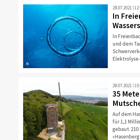
28.07.2021
12
In Frei
Wassers
In Freienbac
und dem Tan
Schwerverke
Elektrolyse-
©
28.07.2021
10
35 Mete
Mutsche
Auf dem Has
für 1,1 Mill
gebaut. 210
«Hasenbergt