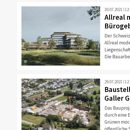
30.07.2021
12
Allreal 
Bürogeb
Der Schweiz
Allreal mode
Liegenschaft
Die Bauarbei
©
29.07.2021
12
Baustell
Galler 
Das Bauproj
durch eine E
Grünen möch
öffentliche