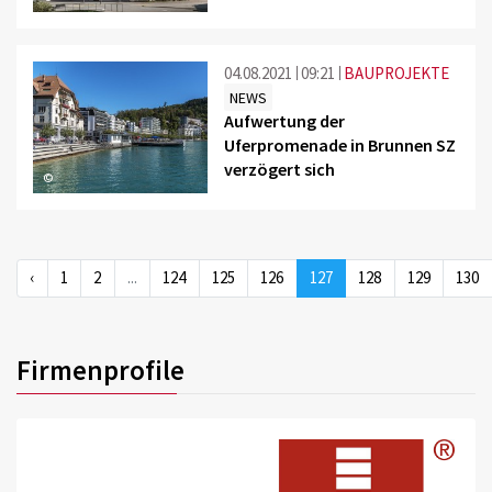
04.08.2021
09:21
BAUPROJEKTE
NEWS
Aufwertung der
Uferpromenade in Brunnen SZ
verzögert sich
©
‹
1
2
...
124
125
126
127
128
129
130
Firmenprofile