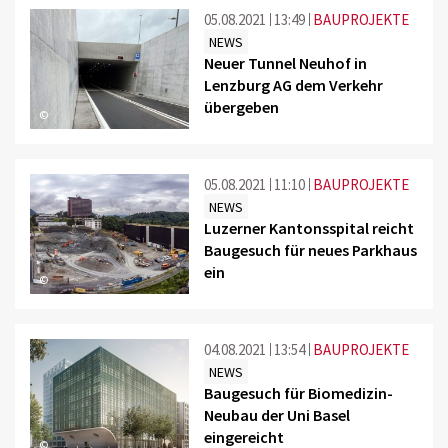
05.08.2021
13:49
BAUPROJEKTE
NEWS
Neuer Tunnel Neuhof in
Lenzburg AG dem Verkehr
übergeben
©
05.08.2021
11:10
BAUPROJEKTE
NEWS
Luzerner Kantonsspital reicht
Baugesuch für neues Parkhaus
ein
©
04.08.2021
13:54
BAUPROJEKTE
NEWS
Baugesuch für Biomedizin-
Neubau der Uni Basel
eingereicht
©