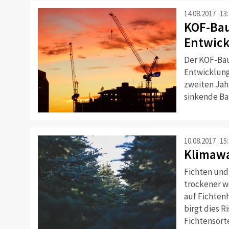
14.08.2017
13
KOF-Bau
Entwick
Der KOF-Bau
Entwicklung
zweiten Jah
sinkende Bau
10.08.2017
15
Klimawa
Fichten un
trockener w
auf Fichten
birgt dies R
Fichtensort