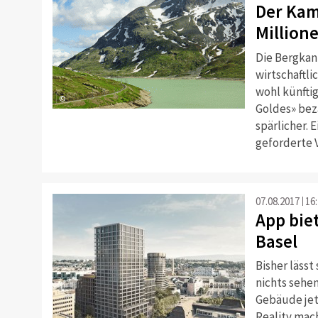
Der Kam
Million
Die Bergkan
wirtschaftl
wohl künfti
©
Goldes» bez
spärlicher.
geforderte 
07.08.2017
16
App biet
Basel
Bisher lässt
nichts sehe
Gebäude je
Reality mach