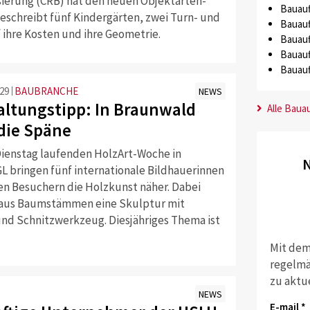
isierung (CRB) hat den neuen Objektarten-
Bauauf
schreibt fünf Kindergärten, zwei Turn- und
Bauauf
 ihre Kosten und ihre Geometrie.
Bauauf
Bauauf
Bauauf
:29
BAUBRANCHE
NEWS
altungstipp: In Braunwald
Alle Baua
 die Späne
 Dienstag laufenden HolzArt-Woche in
N
L bringen fünf internationale Bildhauerinnen
ten Besuchern die Holzkunst näher. Dabei
e aus Baumstämmen eine Skulptur mit
nd Schnitzwerkzeug. Diesjähriges Thema ist
Mit dem
regelmä
zu aktu
NEWS
E-mail *