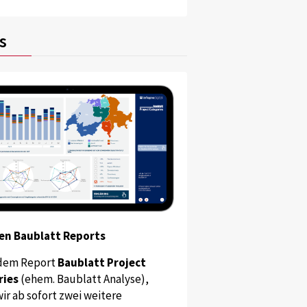
s
en Baublatt Reports
dem Report
Baublatt Project
ries
(ehem. Baublatt Analyse),
ir ab sofort zwei weitere