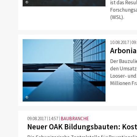
ist das Resu
©
Forschungsa
(WSL).
10.08.2017
09
Arbonia
Der Bauzuli
den Umsatz 
Looser- und
Millionen Fr
©
09.08.2017
14:57
BAUBRANCHE
Neuer OAK Bildungsbauten: Kost