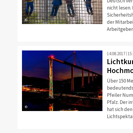
Deutsch ver
nicht lesen
Sicherheitsh
©
der Mitarbei
Arbeitgeber
14.08.2017
15
Lichtku
Hochmo
Über 150 Met
bedeutendst
Pfeiler Num
Pfalz. Der i
©
hat sich de
Lichtspekta