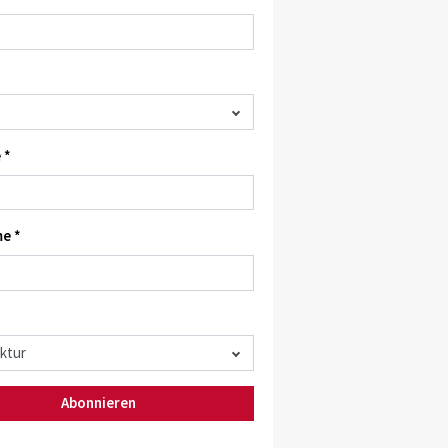
 *
e *
Abonnieren