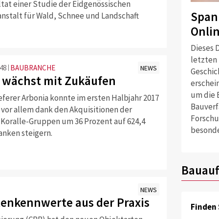
ltat einer Studie der Eidgenössischen
Span
nstalt für Wald, Schnee und Landschaft
Onli
Dieses D
letzten
:48
BAUBRANCHE
NEWS
Geschich
 wächst mit Zukäufen
erschei
um die 
eferer Arbonia konnte im ersten Halbjahr 2017
Bauverf
vor allem dank den Akquisitionen der
Forschu
 Koralle-Gruppen um 36 Prozent auf 624,4
besonde
anken steigern.
Bauauf
NEWS
enkennwerte aus der Praxis
Finden 