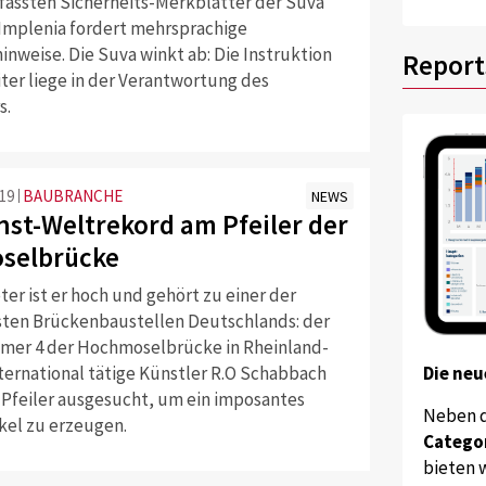
fassten Sicherheits-Merkblätter der Suva
. Implenia fordert mehrsprachige
inweise. Die Suva winkt ab: Die Instruktion
Report
ter liege in der Verantwortung des
s.
:19
BAUBRANCHE
NEWS
nst-Weltrekord am Pfeiler der
selbrücke
er ist er hoch und gehört zu einer der
en Brückenbaustellen Deutschlands: der
mer 4 der Hochmoselbrücke in Rheinland-
nternational tätige Künstler R.O Schabbach
Die neu
n Pfeiler ausgesucht, um ein imposantes
Neben 
kel zu erzeugen.
Catego
bieten w