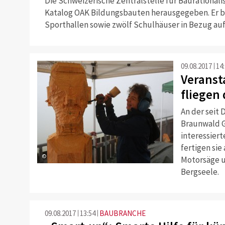
Die Schweizerische Zentralstelle für Baurational
Katalog OAK Bildungsbauten herausgegeben. Er be
Sporthallen sowie zwölf Schulhäuser in Bezug auf
09.08.2017
14
Veranst
fliegen
An der seit
Braunwald G
interessier
fertigen si
©
Motorsäge u
Bergseele.
09.08.2017
13:54
BAUBRANCHE