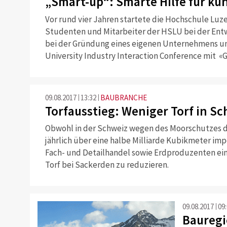
„Smart-up“: Smarte Hilfe für k
Vor rund vier Jahren startete die Hochschule Luzer
Studenten und Mitarbeiter der HSLU bei der Ent
bei der Gründung eines eigenen Unternehmens un
University Industry Interaction Conference mit «
09.08.2017
13:32
BAUBRANCHE
Torfausstieg: Weniger Torf in S
Obwohl in der Schweiz wegen des Moorschutzes d
jährlich über eine halbe Milliarde Kubikmeter im
Fach- und Detailhandel sowie Erdproduzenten ein
Torf bei Sackerden zu reduzieren.
09.08.2017
09
Bauregi