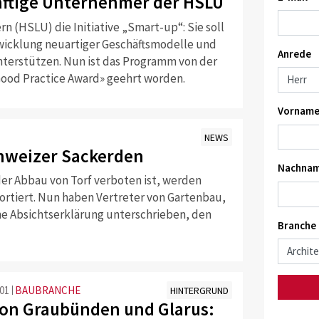
ünftige Unternehmer der HSLU
n (HSLU) die Initiative „Smart-up“: Sie soll
wicklung neuartiger Geschäftsmodelle und
Anrede
terstützen. Nun ist das Programm von der
Good Practice Award» geehrt worden.
Vorname
NEWS
chweizer Sackerden
Nachnam
er Abbau von Torf verboten ist, werden
portiert. Nun haben Vertreter von Gartenbau,
e Absichtserklärung unterschrieben, den
Branche
:01
BAUBRANCHE
HINTERGRUND
on Graubünden und Glarus: