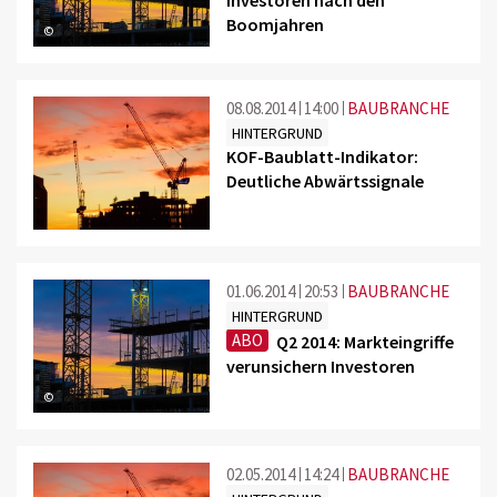
Boomjahren
©
08.08.2014
14:00
BAUBRANCHE
HINTERGRUND
KOF-Baublatt-Indikator:
Deutliche Abwärtssignale
01.06.2014
20:53
BAUBRANCHE
HINTERGRUND
ABO
Q2 2014: Markteingriffe
verunsichern Investoren
©
02.05.2014
14:24
BAUBRANCHE