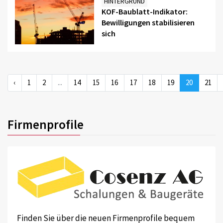
HINTERGRUND
KOF-Baublatt-Indikator:
Bewilligungen stabilisieren
sich
‹
1
2
...
14
15
16
17
18
19
20
21
Firmenprofile
Finden Sie über die neuen Firmenprofile bequem