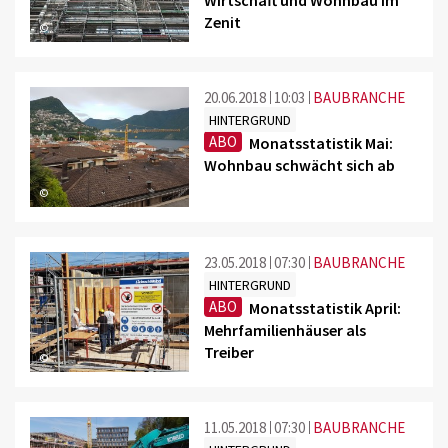
Zenit
©
20.06.2018
10:03
BAUBRANCHE
HINTERGRUND
ABO
Monatsstatistik Mai:
Wohnbau schwächt sich ab
©
23.05.2018
07:30
BAUBRANCHE
HINTERGRUND
ABO
Monatsstatistik April:
Mehrfamilienhäuser als
Treiber
©
11.05.2018
07:30
BAUBRANCHE