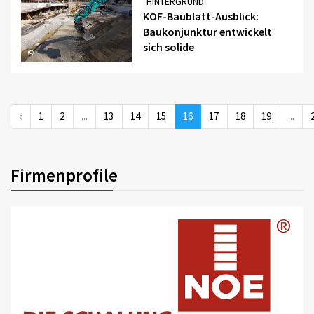
HINTERGRUND
KOF-Baublatt-Ausblick:
Baukonjunktur entwickelt
sich solide
©
‹
1
2
...
13
14
15
16
17
18
19
...
Firmenprofile