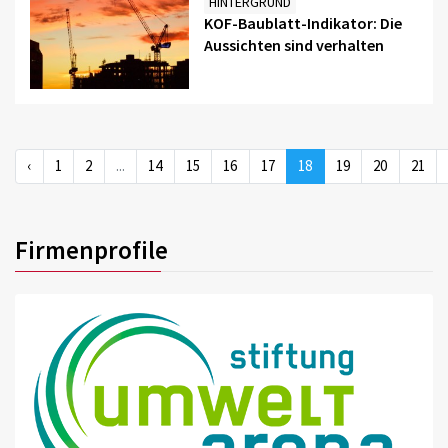
HINTERGRUND
KOF-Baublatt-Indikator: Die
Aussichten sind verhalten
‹
1
2
...
14
15
16
17
18
19
20
21
Firmenprofile