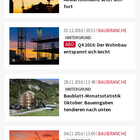
fort
01.12.2016
20:53
BAUBRANCHE
HINTERGRUND
ABO
Q4 2016: Der Wohnbau
entspannt sich leicht
©
28.11.2016
13:48
BAUBRANCHE
HINTERGRUND
Baublatt-Monatsstatistik
Oktober: Baueingaben
tendieren nach unten
©
04.11.2016
13:00
BAUBRANCHE