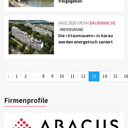
freigegeben
©
04.02.2020
09:54
BAUBRANCHE
HINTERGRUND
Die «Staumauern» in Aarau
werden energetisch saniert
©
‹
1
2
...
8
9
10
11
12
13
14
15
1
Firmenprofile