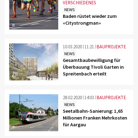
VERSCHIEDENES
NEWS
Baden rüstet wieder zum
«Citystrongman»
©
10.03.2020
11:21
BAUPROJEKTE
NEWS
Gesamtbaubewilligung für
Überbauung Tivoli Garten in
Spreitenbach erteilt
©
28.02.2020
14:03
BAUPROJEKTE
NEWS
Seetalbahn-Sanierung: 1,65
Millionen Franken Mehrkosten
für Aargau
©