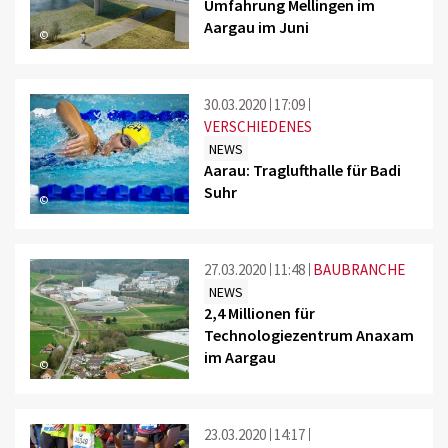
Umfahrung Mellingen im
Aargau im Juni
©
30.03.2020
17:09
VERSCHIEDENES
NEWS
Aarau: Traglufthalle für Badi
Suhr
©
27.03.2020
11:48
BAUBRANCHE
NEWS
2,4 Millionen für
Technologiezentrum Anaxam
im Aargau
©
23.03.2020
14:17