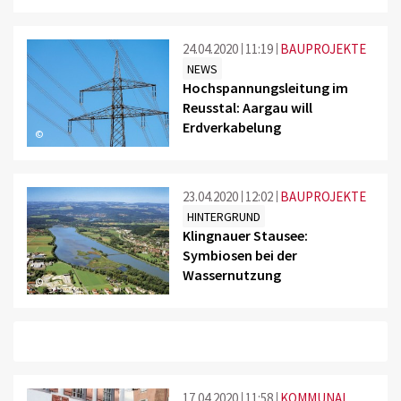
24.04.2020
11:19
BAUPROJEKTE
NEWS
Hochspannungsleitung im
Reusstal: Aargau will
Erdverkabelung
©
23.04.2020
12:02
BAUPROJEKTE
HINTERGRUND
Klingnauer Stausee:
Symbiosen bei der
Wassernutzung
©
17.04.2020
11:58
KOMMUNAL