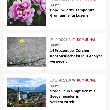
NEWS
Pop-up-Parks: Temporäre
Grünräume für Luzern
©
23.11.2022
13:17
KOMMUNAL
NEWS
14 Prozent der Zürcher
Kantonsfläche ist laut Analyse
versiegelt
©
18.11.2022
10:48
KOMMUNAL
NEWS
Stadt Thun einigt sich mit
Seegemeinden in
Verkehrsstreit
©