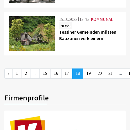
19.10.2022
13:46
KOMMUNAL
NEWS
Tessiner Gemeinden müssen
Bauzonen verkleinern
©
‹
1
2
...
15
16
17
18
19
20
21
...
Firmenprofile