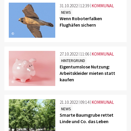
31.10.2022
12:39
KOMMUNAL
NEWS
Wenn Roboterfalken
Flughäfen sichern
©
27.10.2022
11:06
KOMMUNAL
HINTERGRUND
Eigentumslose Nutzung:
Arbeitskleider mieten statt
kaufen
©
21.10.2022
09:14
KOMMUNAL
NEWS
Smarte Baumgrube rettet
Linde und Co. das Leben
©