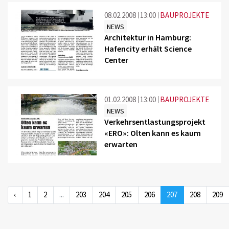
08.02.2008
13:00
BAUPROJEKTE
NEWS
Architektur in Hamburg:
Hafencity erhält Science
Center
01.02.2008
13:00
BAUPROJEKTE
NEWS
Verkehrsentlastungsprojekt
«ERO»: Olten kann es kaum
erwarten
‹
1
2
...
203
204
205
206
207
208
209