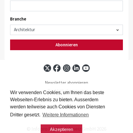
Branche
Abonnieren
Newsletter abonnieren
Baublatt abonnieren
Wir verwenden Cookies, um Ihnen das beste
Kontakt
Webseiten-Erlebnis zu bieten. Ausserdem
Impressum
werden teilweise auch Cookies von Diensten
Datenschutz
Dritter gesetzt.
Weitere Informationen
© Infopro Digital Schweiz GmbH 2026
Akzeptieren