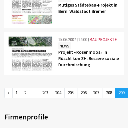
Mutiges Städtebau-Projekt in
Bern: Waldstadt Bremer
15.06.2007
14:00
BAUPROJEKTE
NEWS
Projekt «Rosenmoos» in
Rüschlikon ZH: Bessere soziale
Durchmischung
‹
1
2
...
203
204
205
206
207
208
209
Firmenprofile