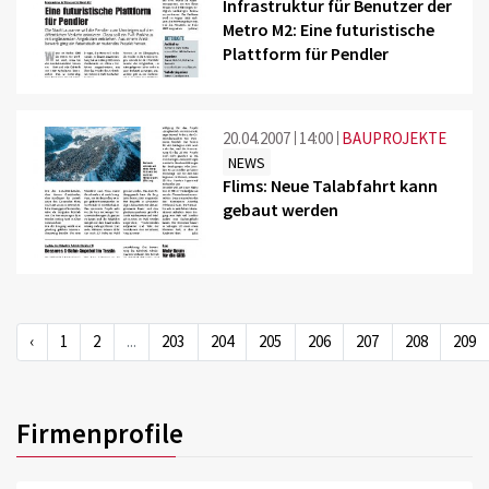
Infrastruktur für Benutzer der
Metro M2: Eine futuristische
Plattform für Pendler
20.04.2007
14:00
BAUPROJEKTE
NEWS
Flims: Neue Talabfahrt kann
gebaut werden
‹
1
2
...
203
204
205
206
207
208
209
Firmenprofile