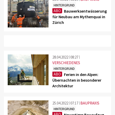
HINTERGRUND
ABO
Bauwerksentwässerung
für Neubau am Mythenquai in
Zürich
©
28.04.2022
08:27
VERSCHIEDENES
HINTERGRUND
ABO
Ferien in den Alpen:
Übernachten in besonderer
©
Architektur
25.04.2022
07:17
BAUPRAXIS
HINTERGRUND
ABO
Neuartiger Bauaufzug