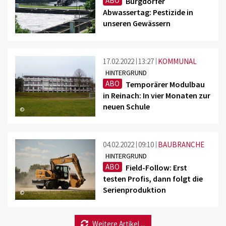
ABO
Burgdorfer
Abwassertag: Pestizide in
unseren Gewässern
©
17.02.2022
13:27
KOMMUNAL
HINTERGRUND
ABO
Temporärer Modulbau
in Reinach: In vier Monaten zur
neuen Schule
©
04.02.2022
09:10
BAUBRANCHE
HINTERGRUND
ABO
Field-Follow: Erst
testen Profis, dann folgt die
Serienproduktion
©
Weitere Artikel ...