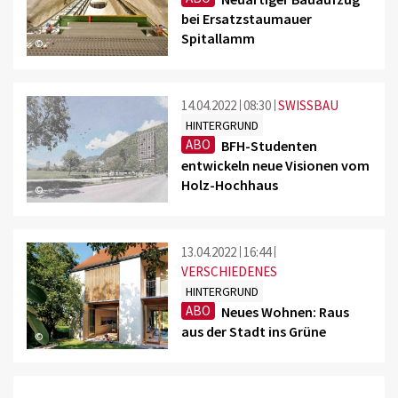
bei Ersatzstaumauer
Spitallamm
©
14.04.2022
08:30
SWISSBAU
HINTERGRUND
ABO
BFH-Studenten
entwickeln neue Visionen vom
Holz-Hochhaus
©
13.04.2022
16:44
VERSCHIEDENES
HINTERGRUND
ABO
Neues Wohnen: Raus
aus der Stadt ins Grüne
©