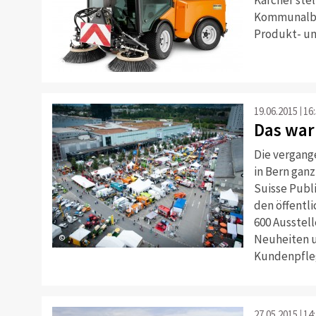
Kommunalbra
Produkt- un
©
19.06.2015
16
Das war
Die vergang
in Bern ganz
Suisse Publ
den öffentl
600 Ausstell
Neuheiten u
©
Kundenpfle
27.05.2015
14