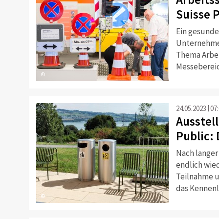
Suisse 
Ein gesunde
Unternehmen
Thema Arbei
Messebereich
©
24.05.2023
07
Ausstel
Public:
Nach langer 
endlich wied
Teilnahme u
das Kennenl
©