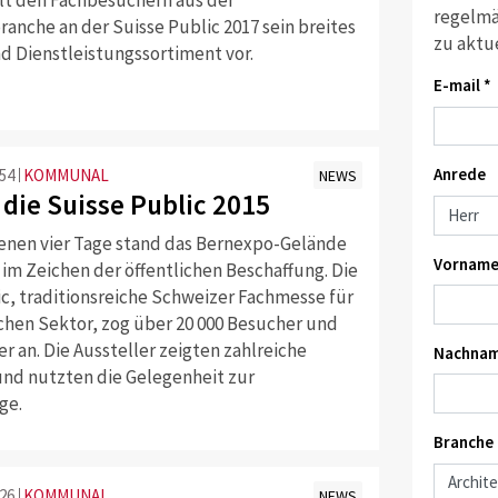
regelmä
nche an der Suisse Public 2017 sein breites
zu aktu
d Dienstleistungssortiment vor.
E-mail *
Anrede
:54
KOMMUNAL
NEWS
 die Suisse Public 2015
enen vier Tage stand das Bernexpo-Gelände
Vorname
 im Zeichen der öffentlichen Beschaffung. Die
ic, traditionsreiche Schweizer Fachmesse für
ichen Sektor, zog über 20 000 Besucher und
er an. Die Aussteller zeigten zahlreiche
Nachnam
nd nutzten die Gelegenheit zur
ge.
Branche
:26
KOMMUNAL
NEWS