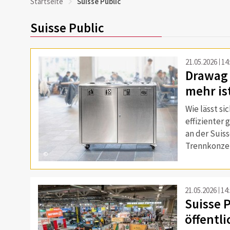
Startseite
Suisse Public
Suisse Public
21.05.2026
14
Drawag 
mehr is
Wie lässt s
effizienter 
an der Suis
Trennkonzep
©
21.05.2026
14
Suisse P
öffentl