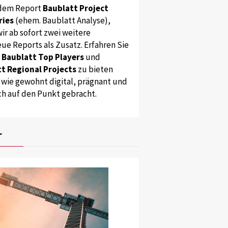
dem Report
Baublatt Project
ries
(ehem. Baublatt Analyse),
ir ab sofort zwei weitere
ue Reports als Zusatz. Erfahren Sie
s
Baublatt Top Players
und
t Regional Projects
zu bieten
 wie gewohnt digital, prägnant und
ch auf den Punkt gebracht.
r