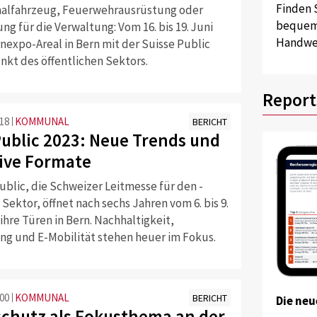
Finden 
lfahrzeug, Feuerwehrausrüstung oder
bequem 
ung für die Verwaltung: Vom 16. bis 19. Juni
Handwer
nexpo-Areal in Bern mit der Suisse Public
nkt des öffentlichen Sektors.
Report
:18
KOMMUNAL
BERICHT
Public 2023: Neue Trends und
ive Formate
ublic, die Schweizer Leitmesse für den ­
 Sektor, öffnet nach sechs Jahren vom 6. bis 9.
ihre Türen in Bern. Nachhaltigkeit,
ung und E-Mobilität stehen heuer im Fokus.
:00
KOMMUNAL
BERICHT
Die neu
schutz als Fokusthema an der