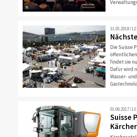
Verwaltungs
©
31.05.2018
12
Nächste
Die Suisse P
öffentlichen
findet sie nu
Dafür wird 
Wasser- und
Gastechnolo
©
01.06.2017
13
Suisse P
Kärcher
Kärcher ste