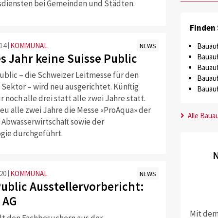
diensten bei Gemeinden und Städten.
Finden 
:14
KOMMUNAL
NEWS
Bauauf
s Jahr keine Suisse Public
Bauauf
Bauauf
ublic – die Schweizer Leitmesse für den
Bauauf
 Sektor – wird neu ausgerichtet. Künftig
Bauauf
r noch alle drei statt alle zwei Jahre statt.
neu alle zwei Jahre die Messe «ProAqua» der
Alle Baua
 Abwasserwirtschaft sowie der
gie durchgeführt.
N
:20
KOMMUNAL
NEWS
ublic Ausstellervorbericht:
 AG
Mit dem
llt den Fachbesuchern aus der