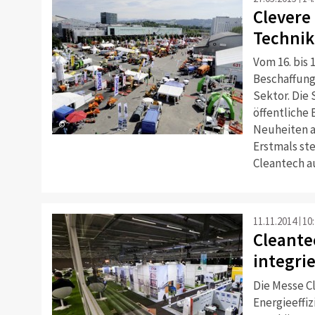
Clevere
Technik
Vom 16. bis 
Beschaffung
Sektor. Die
öffentliche
©
Neuheiten a
Erstmals st
Cleantech a
11.11.2014
10
Cleantec
integrie
Die Messe C
Energieeffi