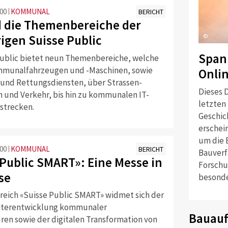
:00
KOMMUNAL
BERICHT
d die Themenbereiche der
rigen Suisse Public
©
Span
Public bietet neun Themenbereiche, welche
mmunalfahrzeugen und -Maschinen, sowie
Onli
und Rettungsdiensten, über Strassen-
Dieses D
n und Verkehr, bis hin zu kommunalen IT-
letzten
strecken.
Geschich
erschei
um die 
:00
KOMMUNAL
BERICHT
Bauverf
 Public SMART»: Eine Messe in
Forschu
se
besonde
reich «Suisse Public SMART» widmet sich der
iterentwicklung kommunaler
Bauauf
uren sowie der digitalen Transformation von