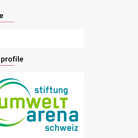
e
profile