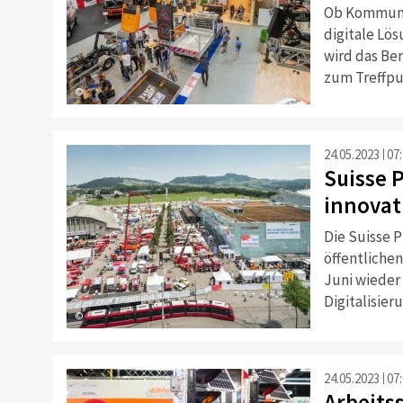
Ob Kommuna
digitale Lös
wird das Ber
zum Treffpu
©
24.05.2023
07
Suisse 
innovat
Die Suisse P
öffentlichen
Juni wieder 
Digitalisier
©
24.05.2023
07
Arbeits