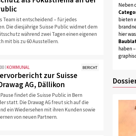
Neben 
Public
Catego
s Team ist entscheidend – für jedes
bieten w
. Die diesjährige Suisse Public widmet dem
brandne
tsschutz während zwei Tagen einen eigenen
hier wa
 mit bis zu 60 Ausstellern.
Baublat
haben –
graphis
:00
KOMMUNAL
BERICHT
lervorbericht zur Suisse
Dossie
 Drawag AG, Dällikon
Pause findet die Suisse Public in Bern
er statt. Die Drawag AG freut sich auf die
nd ein Wiedersehen mit ihren Kunden sowie
ernen von neuen Partnern.