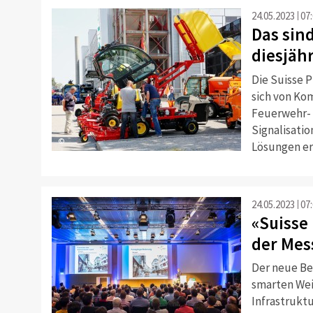
24.05.2023
07
Das sin
diesjäh
Die Suisse 
sich von Ko
Feuerwehr- 
Signalisatio
©
Lösungen er
24.05.2023
07
«Suisse
der Mes
Der neue Be
smarten We
Infrastrukt