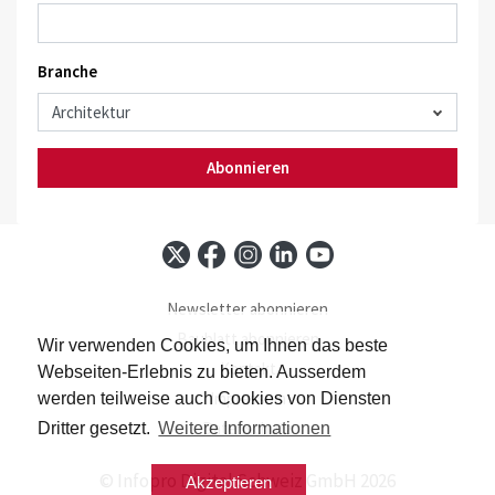
Branche
Abonnieren
Newsletter abonnieren
Baublatt abonnieren
Wir verwenden Cookies, um Ihnen das beste
Kontakt
Webseiten-Erlebnis zu bieten. Ausserdem
Impressum
werden teilweise auch Cookies von Diensten
Datenschutz
Dritter gesetzt.
Weitere Informationen
© Infopro Digital Schweiz GmbH 2026
Akzeptieren