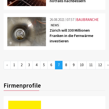
notfalls nachbessern
©
26.08.2021
07:57
BAUBRANCHE
NEWS
Zürich will 330 Millionen
Franken in die Fernwärme
investieren
©
‹
1
2
3
4
5
6
7
8
9
10
11
12
›
Firmenprofile