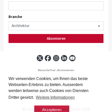
Branche
Abonnieren
Newsletter abonnieren
Baublatt abonnieren
Wir verwenden Cookies, um Ihnen das beste
Kontakt
Webseiten-Erlebnis zu bieten. Ausserdem
Impressum
werden teilweise auch Cookies von Diensten
Datenschutz
Dritter gesetzt.
Weitere Informationen
© Infopro Digital Schweiz GmbH 2026
Akzeptieren