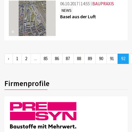
06.10.2017
14:55
BAUPRAXIS
NEWS
Basel aus der Luft
©
‹
1
2
...
85
86
87
88
89
90
91
92
Firmenprofile