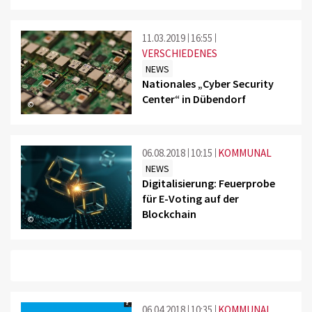
11.03.2019
16:55
VERSCHIEDENES
NEWS
Nationales „Cyber Security
Center“ in Dübendorf
©
06.08.2018
10:15
KOMMUNAL
NEWS
Digitalisierung: Feuerprobe
für E-Voting auf der
Blockchain
©
06.04.2018
10:35
KOMMUNAL