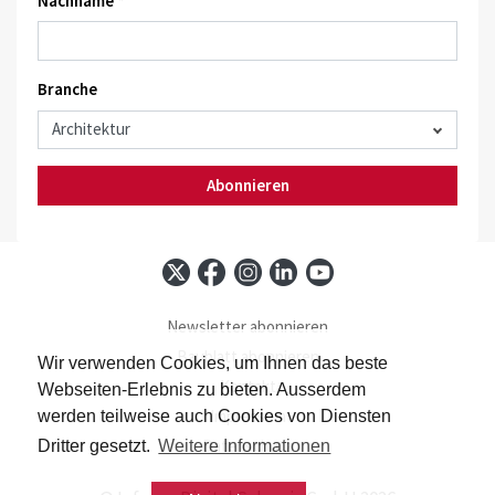
Nachname *
Branche
Abonnieren
Newsletter abonnieren
Baublatt abonnieren
Wir verwenden Cookies, um Ihnen das beste
Kontakt
Webseiten-Erlebnis zu bieten. Ausserdem
Impressum
werden teilweise auch Cookies von Diensten
Datenschutz
Dritter gesetzt.
Weitere Informationen