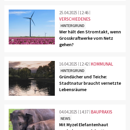
25.04.2025
12:46
VERSCHIEDENES
HINTERGRUND
Wer hält den Stromtakt, wenn
Grosskraftwerke vom Netz
©
gehen?
16.04.2025
12:42
KOMMUNAL
HINTERGRUND
Gründächer und Teiche:
Stadtnatur braucht vernetzte
Lebensräume
©
04.04.2025
14:37
BAUPRAXIS
NEWS
Mit Myzel Elefantenhaut