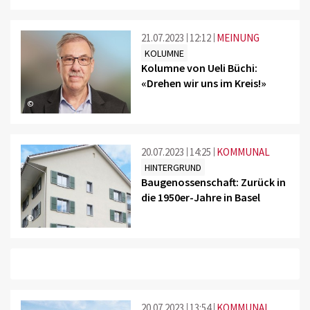
21.07.2023
12:12
MEINUNG
KOLUMNE
Kolumne von Ueli Büchi:
«Drehen wir uns im Kreis!»
©
20.07.2023
14:25
KOMMUNAL
HINTERGRUND
Baugenossenschaft: Zurück in
die 1950er-Jahre in Basel
©
20.07.2023
13:54
KOMMUNAL