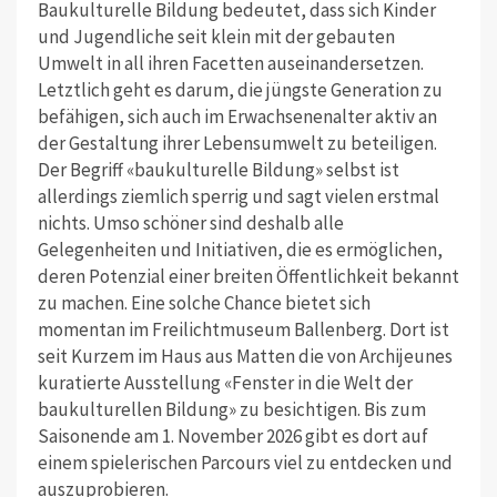
Baukulturelle Bildung bedeutet, dass sich Kinder
und Jugendliche seit klein mit der gebauten
Umwelt in all ihren Facetten auseinandersetzen.
Letztlich geht es darum, die jüngste Generation zu
befähigen, sich auch im Erwachsenenalter aktiv an
der Gestaltung ihrer Lebensumwelt zu beteiligen.
Der Begriff «baukulturelle Bildung» selbst ist
allerdings ziemlich sperrig und sagt vielen erstmal
nichts. Umso schöner sind deshalb alle
Gelegenheiten und Initiativen, die es ermöglichen,
deren Potenzial einer breiten Öffentlichkeit bekannt
zu machen. Eine solche Chance bietet sich
momentan im Freilichtmuseum Ballenberg. Dort ist
seit Kurzem im Haus aus Matten die von Archijeunes
kuratierte Ausstellung «Fenster in die Welt der
baukulturellen Bildung» zu besichtigen. Bis zum
Saisonende am 1. November 2026 gibt es dort auf
einem spielerischen Parcours viel zu entdecken und
aus­zuprobieren.