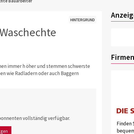
hte Bauarbeiter
Anzeig
HINTERGRUND
 Waschechte
Firmen
chen immer h­ öher und stemmen schwerste
nen wie Radladern oder auch Baggern
 Abonnenten vollständig verfügbar.
Finden 
bequem 
ggen