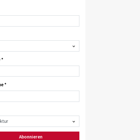
 *
e *
Abonnieren