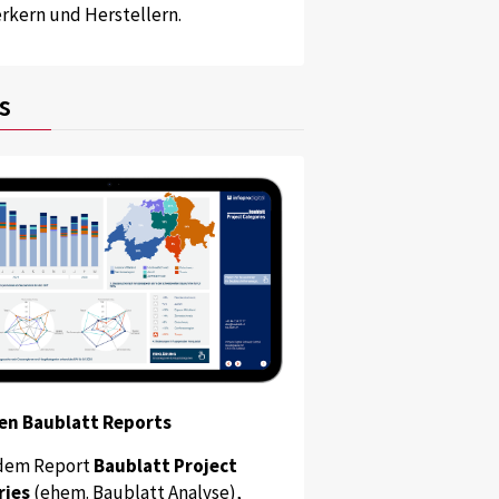
kern und Herstellern.
s
en Baublatt Reports
dem Report
Baublatt Project
ries
(ehem. Baublatt Analyse),