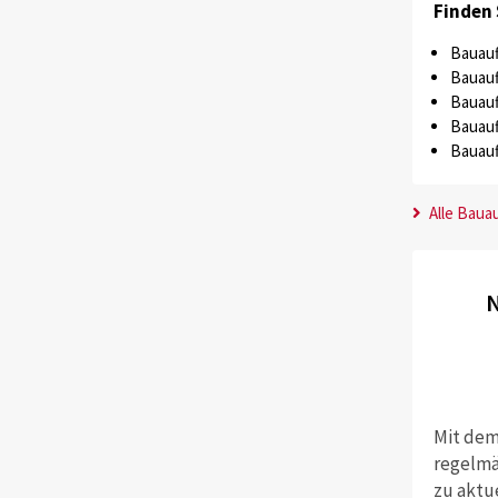
Finden 
Bauauf
Bauauf
Bauauf
Bauauf
Bauauf
Alle Baua
N
Mit dem
regelmä
zu aktu