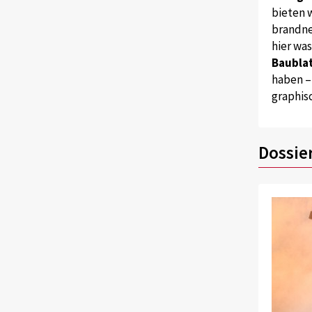
bieten w
brandne
hier wa
Baublat
haben –
graphis
Dossie