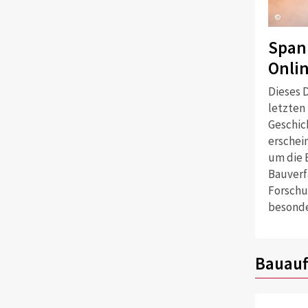
©
Span
Onli
Dieses D
letzten
Geschich
erschei
um die 
Bauverf
Forschu
besonde
Bauauf