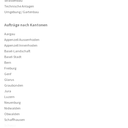
Strassenbau
Technische Anlagen
Umgebung / Gartenbau
Aufträge nach Kantonen
Aargau
Appenzell Ausserrhoden
Appenzell Innerrhoden
Basel-Landschaft
Basel-Stadt
Bern
Freiburg
Genf
Glarus
Graubünden
Jura
Luzern
Neuenburg
Nidwalden
Obwalden
Schaffhausen
Schwyz