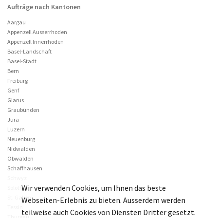
Aufträge nach Kantonen
Aargau
Appenzell Ausserrhoden
Appenzell Innerrhoden
Basel-Landschaft
Basel-Stadt
Bern
Freiburg
Genf
Glarus
Graubünden
Jura
Luzern
Neuenburg
Nidwalden
Obwalden
Schaffhausen
Schwyz
Wir verwenden Cookies, um Ihnen das beste
Solothurn
St. Gallen
Webseiten-Erlebnis zu bieten. Ausserdem werden
Tessin
teilweise auch Cookies von Diensten Dritter gesetzt.
Thurgau