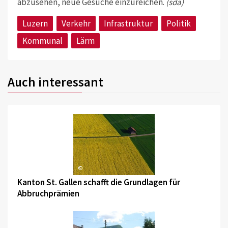
abzusehen, neue Gesuche einzureichen.
(sda)
Luzern
Verkehr
Infrastruktur
Politik
Kommunal
Lärm
Auch interessant
©
Kanton St. Gallen schafft die Grundlagen für
Abbruchprämien