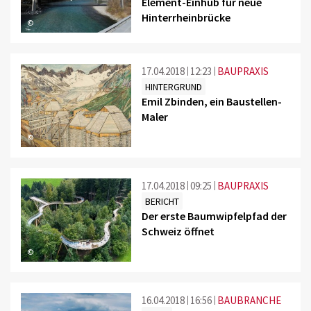
Element-Einhub für neue
Hinterrheinbrücke
©
17.04.2018
12:23
BAUPRAXIS
HINTERGRUND
Emil Zbinden, ein Baustellen-
Maler
©
17.04.2018
09:25
BAUPRAXIS
BERICHT
Der erste Baumwipfelpfad der
Schweiz öffnet
©
16.04.2018
16:56
BAUBRANCHE