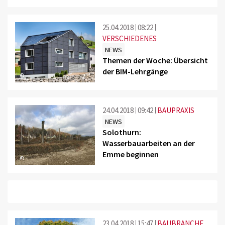
25.04.2018
08:22
VERSCHIEDENES
NEWS
Themen der Woche: Übersicht
der BIM-Lehrgänge
©
24.04.2018
09:42
BAUPRAXIS
NEWS
Solothurn:
Wasserbauarbeiten an der
Emme beginnen
©
23.04.2018
15:47
BAUBRANCHE