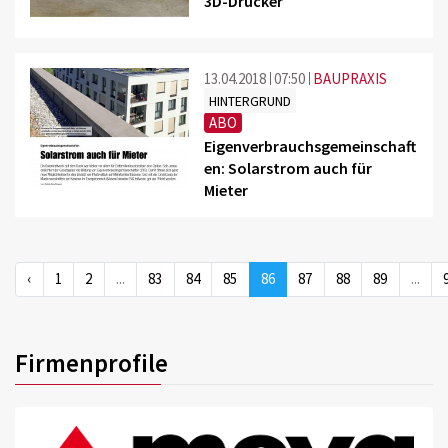
3D-Drucker
13.04.2018
07:50
BAUPRAXIS
HINTERGRUND
ABO
Eigenverbrauchsgemeinschaft
en: Solarstrom auch für
Mieter
‹
1
2
...
83
84
85
86
87
88
89
...
Firmenprofile