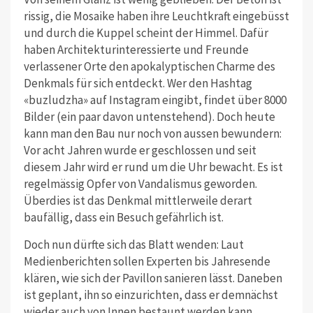
rissig, die Mosaike haben ihre Leuchtkraft eingebüsst
und durch die Kuppel scheint der Himmel. Dafür
haben Architekturinteressierte und Freunde
verlassener Orte den apokalyptischen Charme des
Denkmals für sich entdeckt. Wer den Hashtag
«buzludzha» auf Instagram eingibt, findet über 8000
Bilder (ein paar davon untenstehend). Doch heute
kann man den Bau nur noch von aussen bewundern:
Vor acht Jahren wurde er geschlossen und seit
diesem Jahr wird er rund um die Uhr bewacht. Es ist
regelmässig Opfer von Vandalismus geworden.
Überdies ist das Denkmal mittlerweile derart
baufällig, dass ein Besuch gefährlich ist.
Doch nun dürfte sich das Blatt wenden: Laut
Medienberichten sollen Experten bis Jahresende
klären, wie sich der Pavillon sanieren lässt. Daneben
ist geplant, ihn so einzurichten, dass er demnächst
wieder auch von Innen bestaunt werden kann.