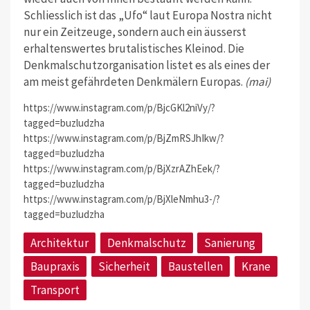
Schliesslich ist das „Ufo“ laut Europa Nostra nicht
nur ein Zeitzeuge, sondern auch ein äusserst
erhaltenswertes brutalistisches Kleinod. Die
Denkmalschutzorganisation listet es als eines der
am meist gefährdeten Denkmälern Europas.
(mai)
https://www.instagram.com/p/BjcGKl2niVy/?
tagged=buzludzha
https://www.instagram.com/p/BjZmRSJhIkw/?
tagged=buzludzha
https://www.instagram.com/p/BjXzrAZhEek/?
tagged=buzludzha
https://www.instagram.com/p/BjXleNmhu3-/?
tagged=buzludzha
Architektur
Denkmalschutz
Sanierung
Baupraxis
Sicherheit
Baustellen
Krane
Transport