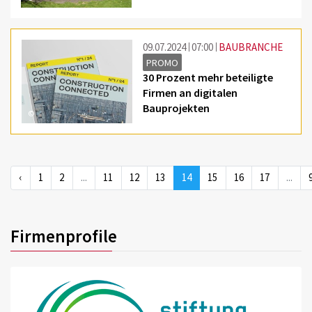
09.07.2024
07:00
BAUBRANCHE
PROMO
30 Prozent mehr beteiligte
Firmen an digitalen
Bauprojekten
©
‹
1
2
...
11
12
13
14
15
16
17
...
Firmenprofile