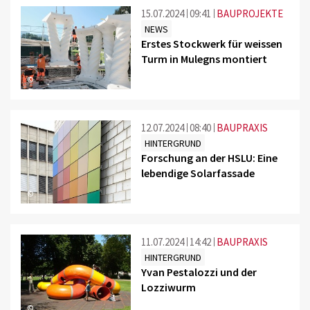
15.07.2024
09:41
BAUPROJEKTE
NEWS
Erstes Stockwerk für weissen
Turm in Mulegns montiert
©
12.07.2024
08:40
BAUPRAXIS
HINTERGRUND
Forschung an der HSLU: Eine
lebendige Solarfassade
©
11.07.2024
14:42
BAUPRAXIS
HINTERGRUND
Yvan Pestalozzi und der
Lozziwurm
©