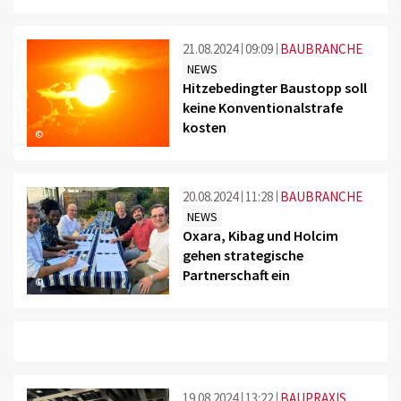
21.08.2024
09:09
BAUBRANCHE
NEWS
Hitzebedingter Baustopp soll
keine Konventionalstrafe
kosten
©
20.08.2024
11:28
BAUBRANCHE
NEWS
Oxara, Kibag und Holcim
gehen strategische
Partnerschaft ein
©
19.08.2024
13:22
BAUPRAXIS