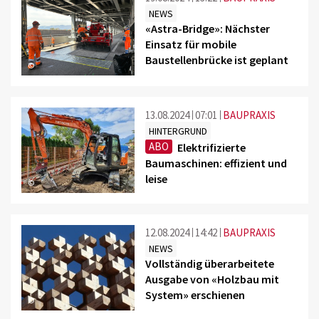
NEWS
«Astra-Bridge»: Nächster
Einsatz für mobile
Baustellenbrücke ist geplant
©
13.08.2024
07:01
BAUPRAXIS
HINTERGRUND
ABO
Elektrifizierte
Baumaschinen: effizient und
leise
©
12.08.2024
14:42
BAUPRAXIS
NEWS
Vollständig überarbeitete
Ausgabe von «Holzbau mit
System» erschienen
©