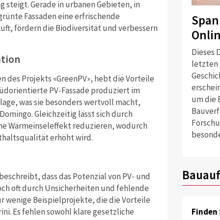
teigt. Gerade in urbanen Gebieten, in
grünte Fassaden eine erfrischende
Span
uft, fördern die Biodiversität und verbessern
Onli
Dieses D
ation
letzten
Geschich
en des Projekts «GreenPV», hebt die Vorteile
erschei
üdorientierte PV-Fassade produziert im
um die 
lage, was sie besonders wertvoll macht,
Bauverf
Domingo. Gleichzeitig lässt sich durch
Forschu
he Wärmeinseleffekt reduzieren, wodurch
besonde
altsqualität erhöht wird.
Bauauf
 beschreibt, dass das Potenzial von PV- und
och oft durch Unsicherheiten und fehlende
r wenige Beispielprojekte, die die Vorteile
ni. Es fehlen sowohl klare gesetzliche
Finden 