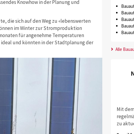
ssendes Knowhow in der Planung und
Bauauf
Bauauf
Bauauf
te, die sich auf den Weg zu «lebenswerten
Bauauf
önnen im Winter zur Stromproduktion
Bauauf
rmonaten für angenehme Temperaturen
i ideal und könnten in der Stadtplanung der
Alle Baua
N
Mit dem
regelmä
zu aktu