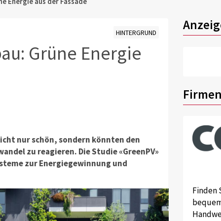
ne Energie aus der Fassade
Anzeig
HINTERGRUND
bau: Grüne Energie
Firmen
icht nur schön, sondern könnten den
wandel zu reagieren. Die Studie «GreenPV»
Systeme zur Energiegewinnung und
Finden 
bequem 
Handwer