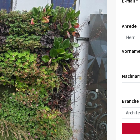
E-mail *
Anrede
Vorname
Nachnam
Branche