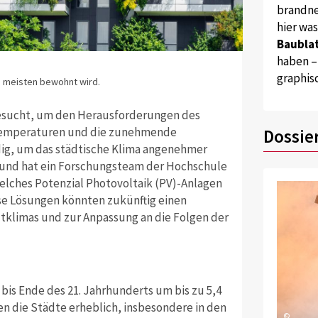
brandne
hier wa
Baublat
haben –
graphis
 meisten bewohnt wird.
gesucht, um den Herausforderungen des
Temperaturen und die zunehmende
Dossie
ig, um das städtische Klima angenehmer
grund hat ein Forschungsteam der Hochschule
elches Potenzial Photovoltaik (PV)-Anlagen
e Lösungen könnten zukünftig einen
tklimas und zur Anpassung an die Folgen der
bis Ende des 21. Jahrhunderts um bis zu 5,4
n die Städte erheblich, insbesondere in den
©