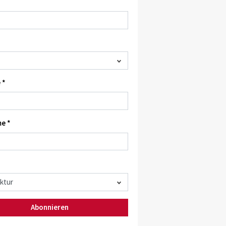
 *
e *
Abonnieren