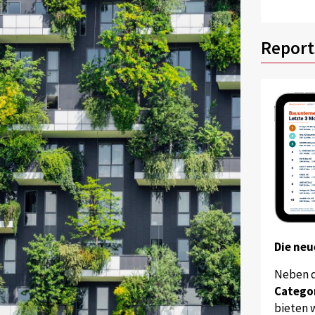
Report
Die neu
Neben 
Catego
bieten w