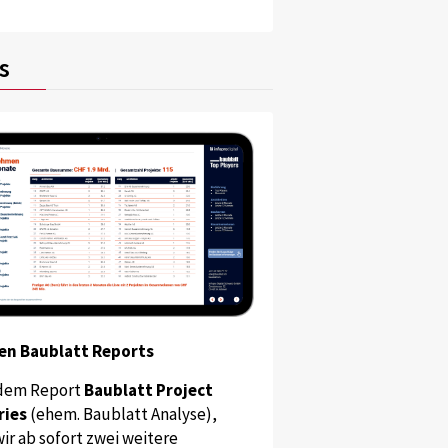
s
en Baublatt Reports
dem Report
Baublatt Project
ries
(ehem. Baublatt Analyse),
ir ab sofort zwei weitere