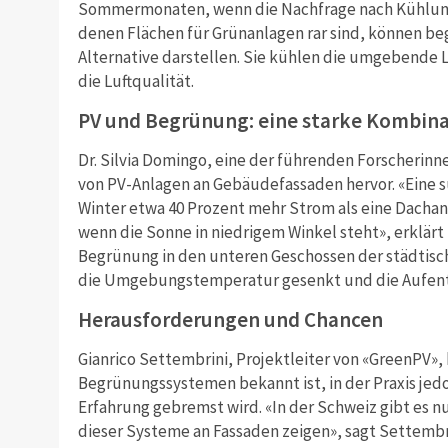
Sommermonaten, wenn die Nachfrage nach Kühlung s
denen Flächen für Grünanlagen rar sind, können be
Alternative darstellen. Sie kühlen die umgebende L
die Luftqualität.
PV und Begrünung: eine starke Kombin
Dr. Silvia Domingo, eine der führenden Forscherinn
von PV-Anlagen an Gebäudefassaden hervor. «Eine s
Winter etwa 40 Prozent mehr Strom als eine Dachan
wenn die Sonne in niedrigem Winkel steht», erklärt 
Begrünung in den unteren Geschossen der städtisc
die Umgebungstemperatur gesenkt und die Aufenth
Herausforderungen und Chancen
Gianrico Settembrini, Projektleiter von «GreenPV»,
Begrünungssystemen bekannt ist, in der Praxis jed
Erfahrung gebremst wird. «In der Schweiz gibt es nu
dieser Systeme an Fassaden zeigen», sagt Settembri