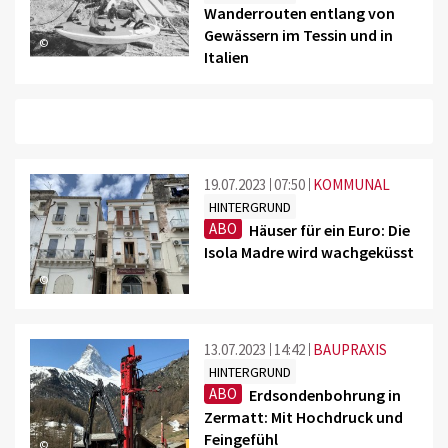
Wanderrouten entlang von
Gewässern im Tessin und in
©
Italien
19.07.2023
07:50
KOMMUNAL
HINTERGRUND
ABO
Häuser für ein Euro: Die
Isola Madre wird wachgeküsst
©
13.07.2023
14:42
BAUPRAXIS
HINTERGRUND
ABO
Erdsondenbohrung in
Zermatt: Mit Hochdruck und
Feingefühl
©