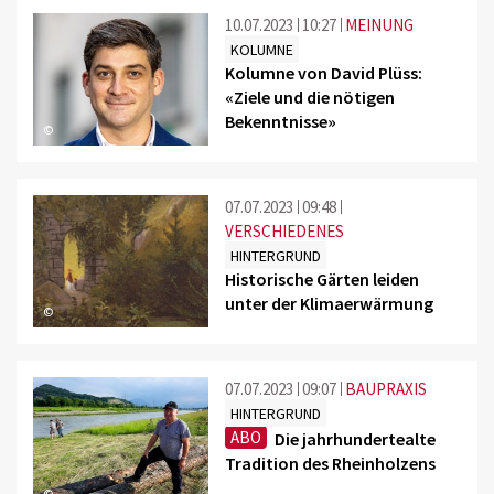
10.07.2023
10:27
MEINUNG
KOLUMNE
Kolumne von David Plüss:
«Ziele und die nötigen
Bekenntnisse»
©
07.07.2023
09:48
VERSCHIEDENES
HINTERGRUND
Historische Gärten leiden
unter der Klimaerwärmung
©
07.07.2023
09:07
BAUPRAXIS
HINTERGRUND
ABO
Die jahrhundertealte
Tradition des Rheinholzens
©