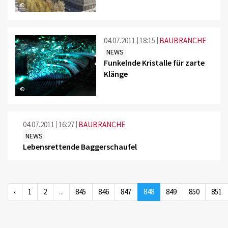
©
04.07.2011
18:15
BAUBRANCHE
NEWS
Funkelnde Kristalle für zarte
Klänge
©
04.07.2011
16:27
BAUBRANCHE
NEWS
Lebensrettende Baggerschaufel
‹
1
2
...
845
846
847
848
849
850
851