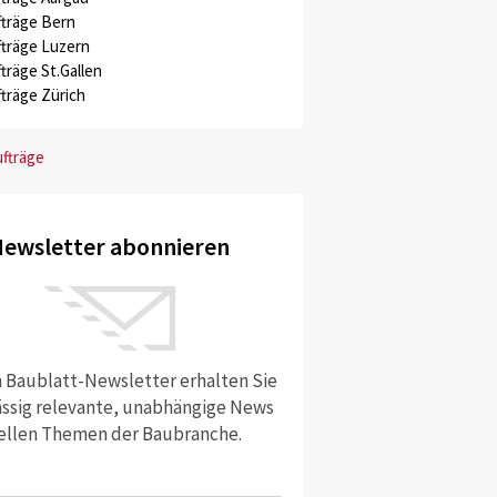
träge Bern
träge Luzern
träge St.Gallen
träge Zürich
ufträge
ewsletter abonnieren
Luzern
ührt die Besucher der Museggmauer aus dem Zytturm zur Villa.
 Baublatt-Newsletter erhalten Sie
ssig relevante, unabhängige News
ellen Themen der Baubranche.