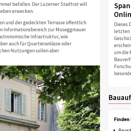
Span
immel befallen. Der Luzerner Stadtrat will
 Leben erwecken.
Onli
en und der gedeckten Terrasse öffentlich
Dieses D
ein Informationsbereich zur Museggmauer
letzten
astronomische Infrastruktur, wie
Geschich
aber auch für Quartieranlässe oder
erschei
ichen Nutzungen sollen aber
um die 
Bauverf
Forschu
besonde
Bauauf
Finden 
Bauauf