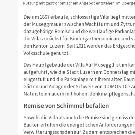
Nutzung mit gastronomischem Angebot entstehen. Im Oberg
Die um 1867 erbaute, schlossartige Villa liegt mitte
der Museggmauer zwischen Wachtturm und Zytturm. 
dazugehörige Remise und die weitläufige Parkanlag
die Villa zunächst für Kindergärtnerseminare und v
den Kanton Luzern. Seit 2011 werden das Erdgesch
Volksschule genutzt.
Das Hauptgebäude der Villa Auf Musegg 1 ist im ka
aufgeführt, wie die Stadt Luzern am Donnerstag mit
eingestuft und die Parkanlage mit ihrem alten Baum
Gärten und Anlagen der Schweiz von ICOMOS. Die A
Natursteinmauern mit hohem denkmalpflegerisch
Remise von Schimmel befallen
Sowohl die Villa als auch die Remise sind gemäss de
Bauten erfüllen die energetischen Anforderungen 
Verwitterungsschäden auf. Zudem entsprechen die 