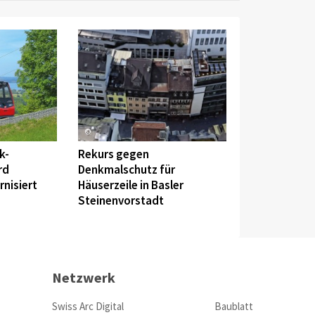
©
k-
Rekurs gegen
rd
Denkmalschutz für
nisiert
Häuserzeile in Basler
Steinenvorstadt
Netzwerk
Swiss Arc Digital
Baublatt