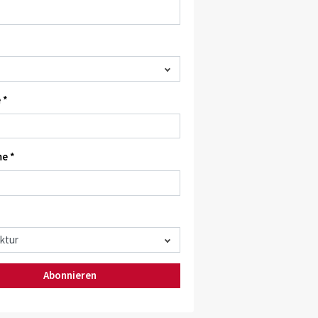
 *
e *
Abonnieren