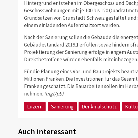
Hintergrund entstehen im Obergeschoss und Dachg
Geschosswohnungen mit je 100 bis 120 Quadratmet
Grundsätzen von Grünstadt Schweiz gestaltet und
einem einladenden Aufenthaltsort werden.
Nach der Sanierung sollen die Gebäude die energ
Gebäudestandard 2019.1 erfüllen sowie hindernisfre
Projektierung der Sanierung erfolge in engem Aus
Direktbetroffene würden ebenfalls miteinbezogen.
Für die Planung eines Vor- und Bauprojekts beantra
Millionen Franken. Die Investitionen für das Gesam
Franken geschätzt. Die Bauarbeiten sollen im Herbs
nehmen.
(mgt/pb)
Luzern
Sanierung
Denkmalschutz
Kultu
Auch interessant