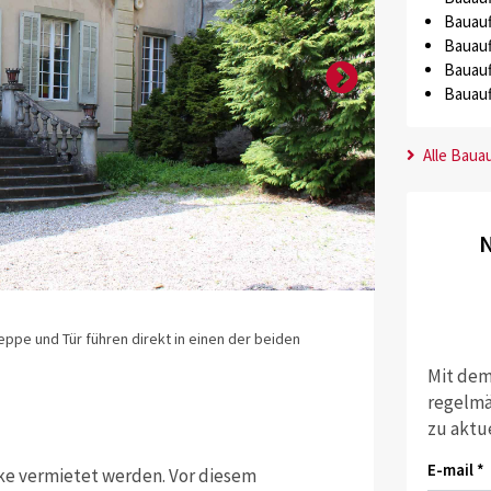
Bauauf
Bauauf
Bauauf
Bauauf
Alle Baua
N
Quelle: Stadt 
eppe und Tür führen direkt in einen der beiden
Ein Fussweg f
Mit dem
regelmä
zu aktu
E-mail *
ecke vermietet werden. Vor diesem