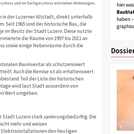
eschoss und im Dachgeschoss entstehen Wohnungen.
hier wa
Baublat
n in der Luzerner Altstadt, direkt unterhalb
haben –
Seit 1965 sind der historische Bau, die
graphis
e im Besitz der Stadt Luzern. Diese nutzte
ermietete die Räume von 1997 bis 2011 an
oss sowie einige Nebenräume durch die
Dossie
ntonalen Bauinventar als schützenswert
teilt. Auch die Remise ist als erhaltenswert
bestand Teil der Liste der historischen
nlage wird laut Stadt ausserdem von
en Wert umgeben.
r Stadt Luzern stark sanierungsbedürftig. Die
nicht mehr und weisen
©
Elektroinstallationen den heutigen