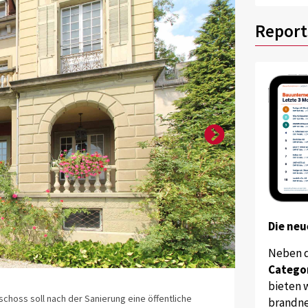
Report
Die neu
Neben 
Catego
Quelle: Stadt 
bieten w
choss soll nach der Sanierung eine öffentliche
Haupteingangst
brandne