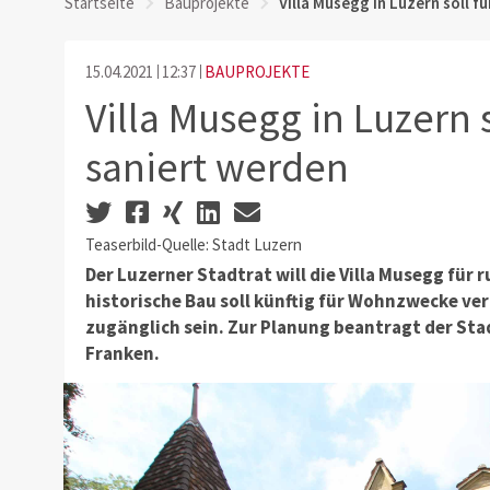
Startseite
Bauprojekte
Villa Musegg in Luzern soll f
15.04.2021
12:37
BAUPROJEKTE
Villa Musegg in Luzern s
saniert werden
Teaserbild-Quelle: Stadt Luzern
Der Luzerner Stadtrat will die Villa Musegg für 
historische Bau soll künftig für Wohnzwecke ve
zugänglich sein. Zur Planung beantragt der Stad
Franken.