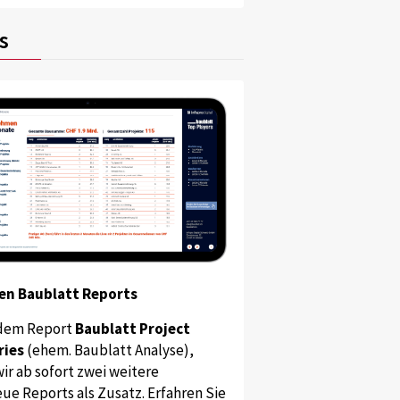
s
en Baublatt Reports
dem Report
Baublatt Project
ries
(ehem. Baublatt Analyse),
Luzern
ir ab sofort zwei weitere
ür auf der Westseite der Villa.
ue Reports als Zusatz. Erfahren Sie