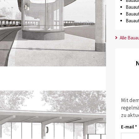
Bauauf
Bauauf
Bauauf
Bauauf
Alle Baua
N
Mit dem
regelmä
zu aktu
E-mail *