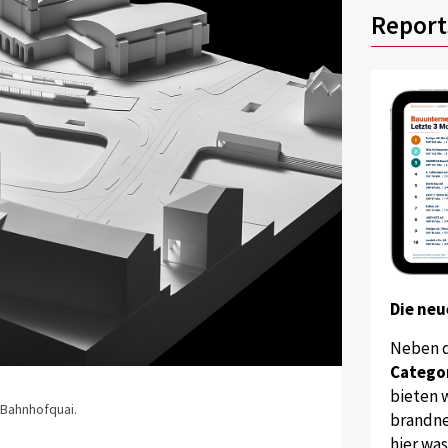
Report
Die neu
Neben 
Catego
bieten w
 Bahnhofquai.
brandne
hier wa