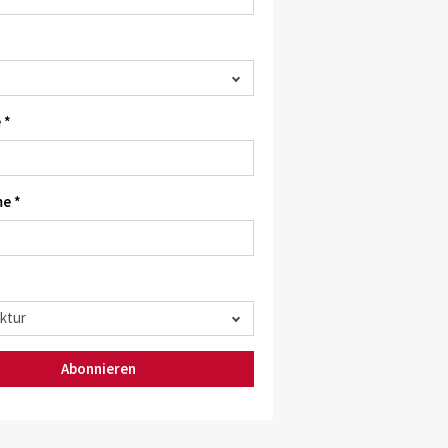
 *
e *
Abonnieren