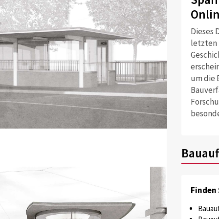
Onli
Dieses D
letzten
Geschich
erschei
um die 
Bauverf
Forschu
besonde
Bauauf
Finden 
Bauauf