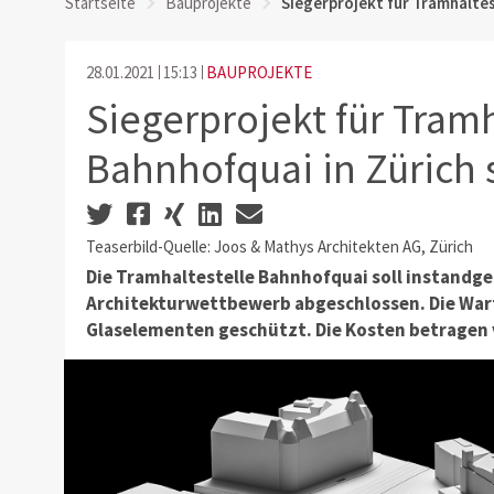
Startseite
Bauprojekte
Siegerprojekt für Tramhaltes
28.01.2021
15:13
BAUPROJEKTE
Siegerprojekt für Tramh
Bahnhofquai in Zürich s
Teaserbild-Quelle: Joos & Mathys Architekten AG, Zürich
Die Tramhaltestelle Bahnhofquai soll instandg
Architekturwettbewerb abgeschlossen. Die War
Glaselementen geschützt.
Die Kosten betragen v