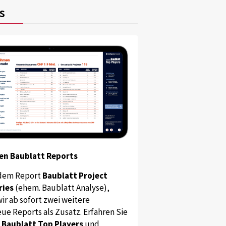
s
en Baublatt Reports
dem Report
Baublatt Project
ries
(ehem. Baublatt Analyse),
ir ab sofort zwei weitere
ue Reports als Zusatz. Erfahren Sie
s
Baublatt Top Players
und