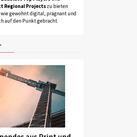
t Regional Projects
zu bieten
 wie gewohnt digital, prägnant und
ch auf den Punkt gebracht.
r
nendes aus Print und