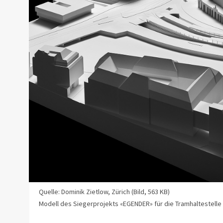
Quelle: Dominik Zietlow, Zürich (Bild, 563 KB)
Modell des Siegerprojekts «EGENDER» für die Tramhaltestelle