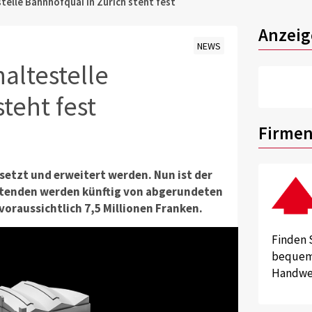
telle Bahnhofquai in Zürich steht fest
Anzeig
NEWS
altestelle
teht fest
Firmen
esetzt und erweitert werden.
Nun ist der
tenden werden künftig von abgerundeten
oraussichtlich 7,5 Millionen Franken.
Finden 
bequem 
Handwer