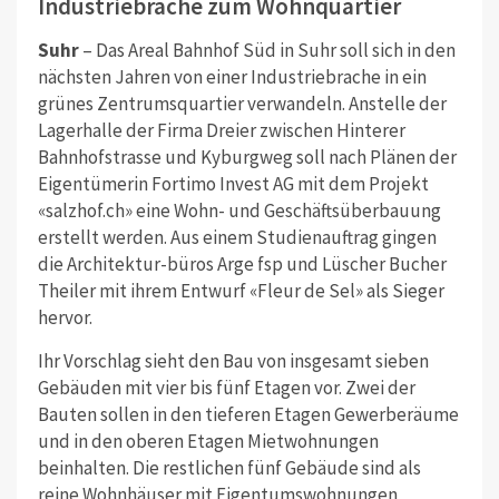
Industriebrache zum Wohnquartier
Suhr
– Das Areal Bahnhof Süd in Suhr soll sich in den
nächsten Jahren von einer Industriebrache in ein
grünes Zentrumsquartier verwandeln. Anstelle der
Lagerhalle der Firma Dreier zwischen Hinterer
Bahnhofstrasse und Kyburgweg soll nach Plänen der
Eigentümerin Fortimo Invest AG mit dem Projekt
«salzhof.ch» eine Wohn- und Geschäftsüberbauung
erstellt werden. Aus einem Studienauftrag gingen
die Architektur-büros Arge fsp und Lüscher Bucher
Theiler mit ihrem Entwurf «Fleur de Sel» als Sieger
hervor.
Ihr Vorschlag sieht den Bau von insgesamt sieben
Gebäuden mit vier bis fünf Etagen vor. Zwei der
Bauten sollen in den tieferen Etagen Gewerberäume
und in den oberen Etagen Mietwohnungen
beinhalten. Die restlichen fünf Gebäude sind als
reine Wohnhäuser mit Eigentumswohnungen