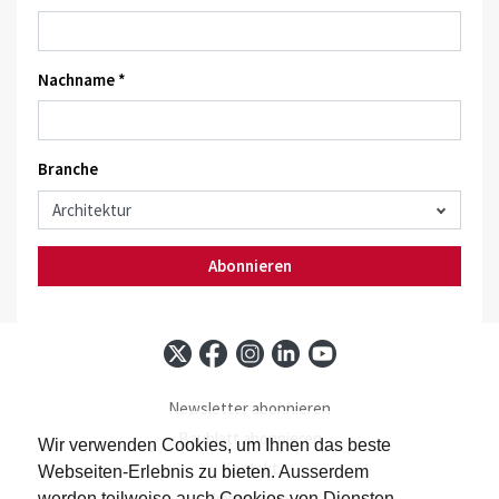
Nachname *
Branche
Abonnieren
Newsletter abonnieren
Baublatt abonnieren
Wir verwenden Cookies, um Ihnen das beste
Kontakt
Webseiten-Erlebnis zu bieten. Ausserdem
Impressum
werden teilweise auch Cookies von Diensten