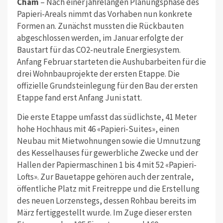
Cham
– Nach einer jahrelangen Planungsphase des
Papieri-Areals nimmt das Vorhaben nun konkrete
Formen an. Zunächst mussten die Rückbauten
abgeschlossen werden, im Januar erfolgte der
Baustart für das CO2-neutrale Energiesystem.
Anfang Februar starteten die Aushubarbeiten für die
drei Wohnbauprojekte der ersten Etappe. Die
offizielle Grundsteinlegung für den Bau der ersten
Etappe fand erst Anfang Juni statt.
Die erste Etappe umfasst das südlichste, 41 Meter
hohe Hochhaus mit 46 «Papieri-Suites», einen
Neubau mit Mietwohnungen sowie die Umnutzung
des Kesselhauses für gewerbliche Zwecke und der
Hallen der Papiermaschinen 1 bis 4 mit 52 «Papieri-
Lofts». Zur Bauetappe gehören auch der zentrale,
öffentliche Platz mit Freitreppe und die Erstellung
des neuen Lorzenstegs, dessen Rohbau bereits im
März fertiggestellt wurde. Im Zuge dieser ersten