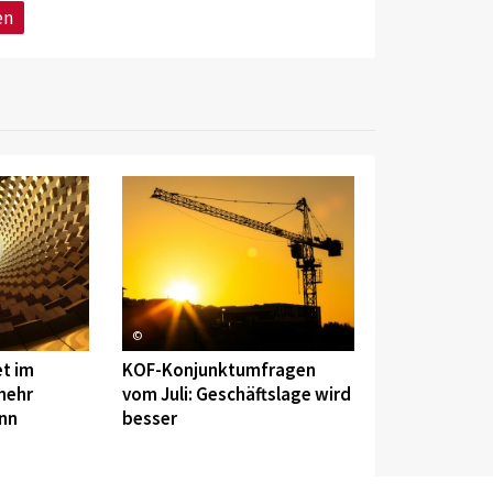
en
©
et im
KOF-Konjunktumfragen
mehr
vom Juli: Geschäftslage wird
nn
besser