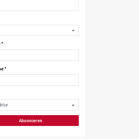
 *
e *
Abonnieren