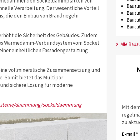
wärmedämmenden Sockeldämmplatten von
Bauauf
hnelle Verarbeitung. Der wesentliche Vorteil
Bauauf
s, die den Einbau von Brandriegeln
Bauauf
Bauauf
 erhöht die Sicherheit des Gebäudes. Zudem
liches Wärmedämm-Verbundsystem vom Sockel
Alle Baua
 einer einheitlichen Fassadengestaltung
N
seine vollmineralische Zusammensetzung und
e. Somit bietet das Multipor
und sichere Lösung für moderne
systeme/daemmung/sockeldaemmung
Mit dem
regelmä
zu aktu
E-mail *