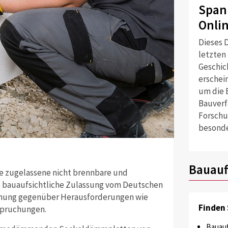
Span
Onli
Dieses D
letzten
Geschich
erschei
um die 
Bauverf
Forschu
besonde
Bauauf
e zugelassene nicht brennbare und
 bauaufsichtliche Zulassung vom Deutschen
 Eignung gegenüber Herausforderungen wie
Finden 
spruchungen.
Bauauf