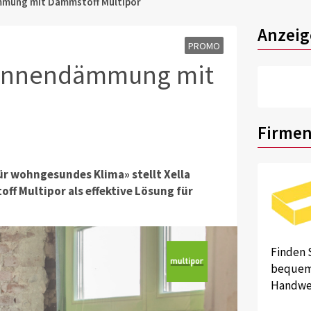
ämmung mit Dämmstoff Multipor
Anzeig
PROMO
e Innendämmung mit
Firmen
r wohngesundes Klima» stellt Xella
f Multipor als effektive Lösung für
Finden 
bequem 
Handwer