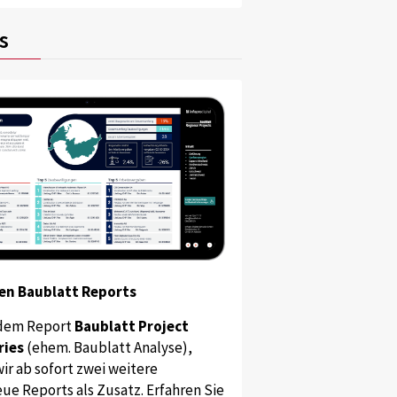
s
en Baublatt Reports
dem Report
Baublatt Project
ries
(ehem. Baublatt Analyse),
ir ab sofort zwei weitere
ue Reports als Zusatz. Erfahren Sie