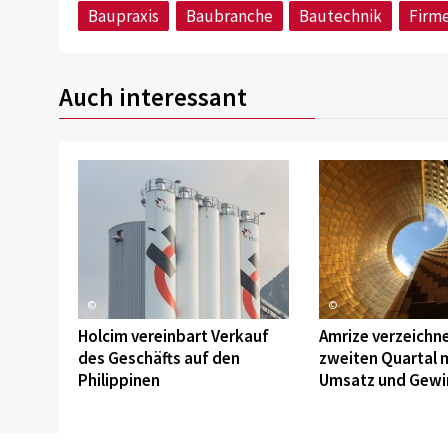
Baupraxis
Baubranche
Bautechnik
Firm
Auch interessant
©
©
Holcim vereinbart Verkauf
Amrize verzeichn
des Geschäfts auf den
zweiten Quartal 
Philippinen
Umsatz und Gewi