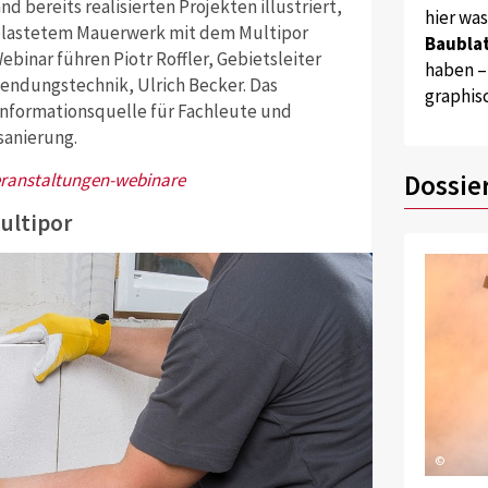
d bereits realisierten Projekten illustriert,
hier wa
belastetem Mauerwerk mit dem Multipor
Baublat
inar führen Piotr Roffler, Gebietsleiter
haben –
wendungstechnik, Ulrich Becker. Das
graphis
Informationsquelle für Fachleute und
sanierung.
eranstaltungen-webinare
Dossie
ultipor
©