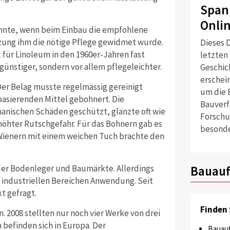
Span
Onli
zehnte, wenn beim Einbau die empfohlene
ung ihm die nötige Pflege gewidmet wurde.
Dieses D
 für Linoleum in den 1960er-Jahren fast
letzten
nstiger, sondern vor allem pflegeleichter.
Geschich
erschei
Der Belag musste regelmässig gereinigt
um die 
asierenden Mittel gebohnert. Die
Bauverf
nischen Schäden geschützt, glänzte oft wie
Forschu
öhter Rutschgefahr. Für das Bohnern gab es
besonde
 Wienern mit einem weichen Tuch brachte den
Bauauf
der Bodenleger und Baumärkte. Allerdings
n industriellen Bereichen Anwendung. Seit
t gefragt.
Finden 
 2008 stellten nur noch vier Werke von drei
befinden sich in Europa. Der
Bauauf