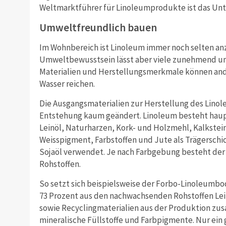
Weltmarktführer für Linoleumprodukte ist das Un
Umweltfreundlich bauen
Im Wohnbereich ist Linoleum immer noch selten anz
Umweltbewusstsein lässt aber viele zunehmend u
Materialien und Herstellungsmerkmale können an
Wasser reichen.
Die Ausgangsmaterialien zur Herstellung des Linol
Entstehung kaum geändert. Linoleum besteht haupt
Leinöl, Naturharzen, Kork- und Holzmehl, Kalkstein
Weisspigment, Farbstoffen und Jute als Trägerschich
Sojaöl verwendet. Je nach Farbgebung besteht der B
Rohstoffen.
So setzt sich beispielsweise der Forbo-Linoleu
73 Prozent aus den nachwachsenden Roh­stoffen Le
sowie Recyclingmaterialien aus der Produktion zus
mineralische Füllstoffe und Farbpigmente. Nur ein 