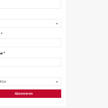
 *
e *
Abonnieren