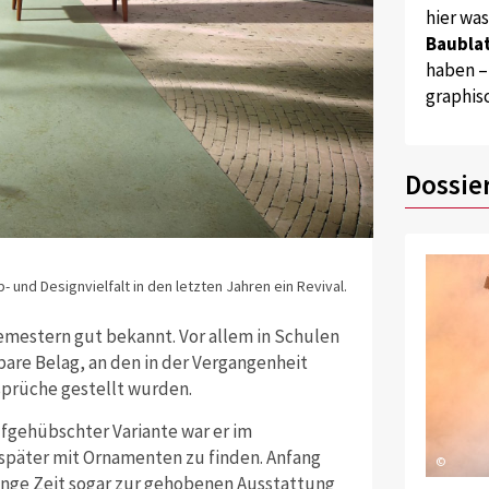
hier wa
Baublat
haben –
graphis
Dossie
und Designvielfalt in den letzten Jahren ein Revival.
emestern gut bekannt. Vor allem in Schulen
bare Belag, an den in der Vergangenheit
sprüche gestellt wurden.
aufgehübschter Variante war er im
 später mit Ornamenten zu finden. Anfang
©
ange Zeit sogar zur gehobenen Ausstattung