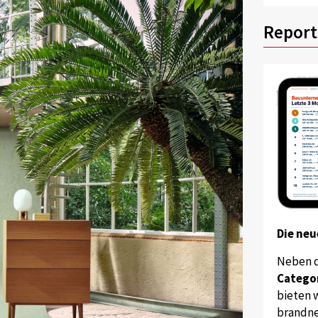
Report
Die neu
Neben 
Catego
bieten w
brandne