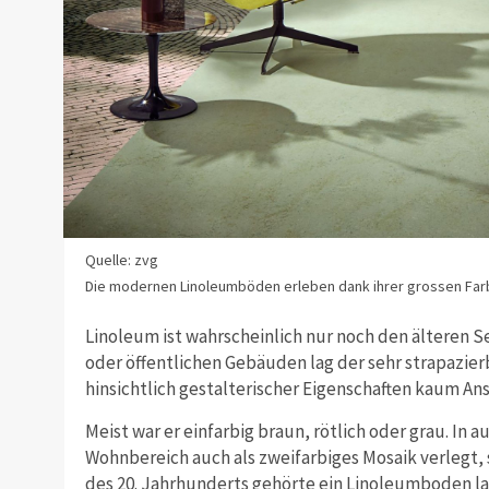
Quelle: zvg
Die modernen Linoleumböden erleben dank ihrer grossen Farb- 
Linoleum ist wahrscheinlich nur noch den älteren S
oder öffentlichen Gebäuden lag der sehr strapazier
hinsichtlich gestalterischer Eigenschaften kaum An
Meist war er einfarbig braun, rötlich oder grau. In 
Wohnbereich auch als zweifarbiges Mosaik verlegt,
des 20. Jahrhunderts gehörte ein Linoleumboden l