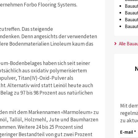
ternehmen Forbo Flooring Systems.
Bauauf
Bauauf
Bauauf
Bauauf
utreffen. Das steigende
mdenken. Denn angesichts der verwendeten
dere Bodenmaterialien Linoleum kaum das
Alle Baua
eum-Bodenbelages haben sich seit seiner
N
sächlich aus oxidativ polymerisiertem
pulver, Titan(IV)-Oxid-Pulver als
t. Alternativ wird statt Leinöl heute auch
elag zu 97 bis 98 Prozent aus natürlichen
Mit dem
mboden mit dem Markennamen «Marmoleum» zu
regelmä
inöl, Tallöl, Holzmehl, Jute und Baumharzen
zu aktu
ammen. Weitere 24 bis 25 Prozent sind
E-mail *
geringer Bestandteil von gut zwei Prozent