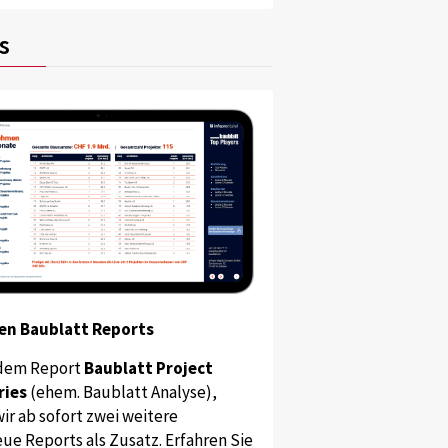
s
en Baublatt Reports
dem Report
Baublatt Project
ries
(ehem. Baublatt Analyse),
ir ab sofort zwei weitere
ue Reports als Zusatz. Erfahren Sie