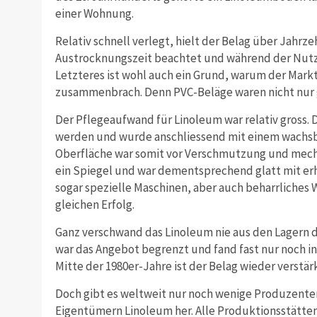
einer Wohnung.
Relativ schnell verlegt, hielt der Belag über Jahr
Austrocknungszeit beachtet und während der Nutz
Letzteres ist wohl auch ein Grund, warum der Markt
zusammenbrach. Denn PVC-Beläge waren nicht nur gü
Der Pflegeaufwand für Linoleum war relativ gross. 
werden und wurde anschliessend mit einem wachsb
Oberfläche war somit vor Verschmutzung und mecha
ein Spiegel und war dementsprechend glatt mit erh
sogar spezielle Maschinen, aber auch beharrliches
gleichen Erfolg.
Ganz verschwand das Linoleum nie aus den Lagern 
war das Angebot begrenzt und fand fast nur noch i
Mitte der 1980er-Jahre ist der Belag wieder verstärk
Doch gibt es weltweit nur noch wenige Produzenten.
Eigentümern Linoleum her. Alle Produktionsstätten 