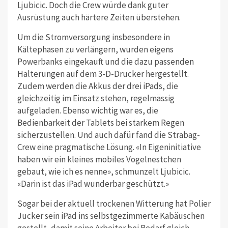
Ljubicic. Doch die Crew würde dank guter
Ausrüstung auch härtere Zeiten überstehen.
Um die Stromversorgung insbesondere in
Kältephasen zu verlängern, wurden eigens
Powerbanks eingekauft und die dazu passenden
Halterungen auf dem 3-D-Drucker hergestellt.
Zudem werden die Akkus der drei iPads, die
gleichzeitig im Einsatz stehen, regelmässig
aufgeladen. Ebenso wichtig war es, die
Bedienbarkeit der Tablets bei starkem Regen
sicherzustellen. Und auch dafür fand die Strabag-
Crew eine pragmatische Lösung. «In Eigeninitiative
haben wir ein kleines mobiles Vogelnestchen
gebaut, wie ich es nenne», schmunzelt Ljubicic.
«Darin ist das iPad wunderbar geschützt.»
Sogar bei der aktuell trockenen Witterung hat Polier
Jucker sein iPad ins selbstgezimmerte Kabäuschen
gestellt, damit seine Arbeiter bei Bedarf gleich