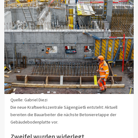
Quelle: Gabriel Diezi
Die neue Kraftwerkszentrale Sägengüetli entsteht: Aktuell
bereiten die Bauarbeiter die nächste Betonieretappe der
Gebäudebodenplatte vor.
Zweifel wurden widerlegt