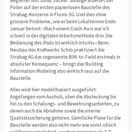
Begleiter von Jonas Jucker. Solange arbeitet der
Polier auf der ersten papierlosen Baustelle des
Strabag-Konzerns in Flums SG. Und dies ohne
grössere Probleme, wie er beim Lokaltermin Ende
Januar betont: «Nach einem Crash-Kurs war ich
schnell in der digitalen Arbeitsmethode drin. Die
Bedienung des iPads ist wirklich intuitiv.» Beim
Neubau des Kraftwerks Schils praktiziert die
Strabag AG das sogenannte BIM-to-Field erstmals in
absoluter Konsequenz – bringt das Building
Information Modeling also wirklich raus auf die
Baustelle.
Alles wird hier modellbasiert ausgeführt:
Angefangen vom Aushub, über die Absteckung bis
hin zu den Schalungs- und Bewehrungsarbeiten, zu
denen auch die Abnahme sowie die interne
Qualitätssicherung gehören. Sämtliche Pläne für die
Baustelle werden also nicht mehr wie sonst üblich
auf Papier angeliefert, sondern gelangen als 3-D-