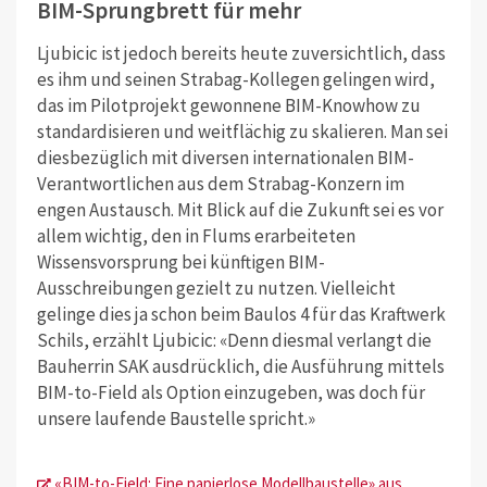
BIM-Sprungbrett für mehr
Ljubicic ist jedoch bereits heute zuversichtlich, dass
es ihm und seinen Strabag-Kollegen gelingen wird,
das im Pilotprojekt gewonnene BIM-Knowhow zu
standardisieren und weitflächig zu skalieren. Man sei
diesbezüglich mit diversen internationalen BIM-
Verantwortlichen aus dem Strabag-Konzern im
engen Austausch. Mit Blick auf die Zukunft sei es vor
allem wichtig, den in Flums erarbeiteten
Wissensvorsprung bei künftigen BIM-
Ausschreibungen gezielt zu nutzen. Vielleicht
gelinge dies ja schon beim Baulos 4 für das Kraftwerk
Schils, erzählt Ljubicic: «Denn diesmal verlangt die
Bauherrin SAK ausdrücklich, die Ausführung mittels
BIM-to-Field als Option einzugeben, was doch für
unsere laufende Baustelle spricht.»
«BIM-to-Field: Eine papierlose Modellbaustelle» aus