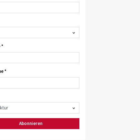
 *
e *
Abonnieren