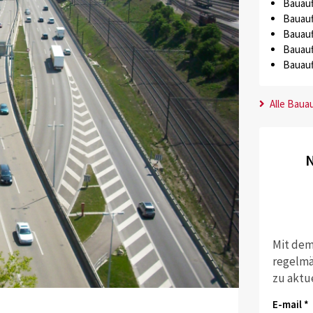
Bauauf
Bauauf
Bauauf
Bauauf
Bauauf
Alle Baua
N
Mit dem
regelmä
zu aktu
E-mail *