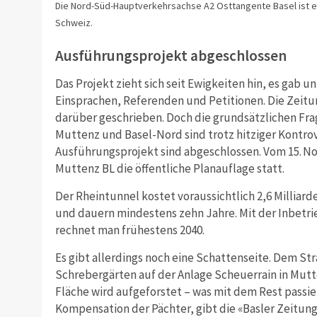
Die Nord-Süd-Hauptverkehrsachse A2 Osttangente Basel ist 
Schweiz.
Ausführungsprojekt abgeschlossen
Das Projekt zieht sich seit Ewigkeiten hin, es gab 
Einsprachen, Referenden und Petitionen. Die Zeit
darüber geschrieben. Doch die grundsätzlichen Fr
Muttenz und Basel-Nord sind trotz hitziger Kontrov
Ausführungsprojekt sind abgeschlossen. Vom 15. No
Muttenz BL die öffentliche Planauflage statt.
Der Rheintunnel kostet voraussichtlich 2,6 Milliar
und dauern mindestens zehn Jahre. Mit der Inbetr
rechnet man frühestens 2040.
Es gibt allerdings noch eine Schattenseite. Dem St
Schrebergärten auf der Anlage Scheuerrain in Mutte
Fläche wird aufgeforstet – was mit dem Rest passier
Kompensation der Pächter, gibt die «Basler Zeitun