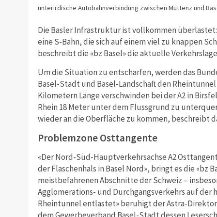
unterirdische Autobahnverbindung zwischen Muttenz und Bas
Die Basler Infrastruktur ist vollkommen überlastet
eine S-Bahn, die sich auf einem viel zu knappen Sc
beschreibt die «bz Basel» die aktuelle Verkehrslage
Um die Situation zu entschärfen, werden das Bunde
Basel-Stadt und Basel-Landschaft den Rheintunnel r
Kilometern Länge verschwinden bei der A2 in Birsf
Rhein 18 Meter unter dem Flussgrund zu unterquer
wieder an die Oberfläche zu kommen, beschreibt da
Problemzone Osttangente
«Der Nord-Süd-Hauptverkehrsachse A2 Osttangente B
der Flaschenhals in Basel Nord», bringt es die «bz Ba
meistbefahrenen Abschnitte der Schweiz – insbesond
Agglomerations- und Durchgangsverkehrs auf der 
Rheintunnel entlastet» beruhigt der Astra-Direktor
dem Gewerbeverband Basel-Stadt dessen Leserscha