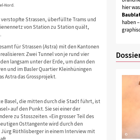
el-Nord.
hier wa
Baublat
: verstopfte Strassen, überfüllte Trams und
haben –
hienennetz von Station zu Station quält,
graphis
.
samt für Strassen (Astra) mit den Kantonen
Dossie
ealisieren: Zwei Tunnel von je rund vier
elden langsam unter der Erde, um dann den
en und im Basler Quartier Kleinhüningen
s Astra das Grossprojekt.
asel, die mitten durch die Stadt führt, ist
sel» auf den Punkt. Sie sei einer der
ere zu Stosszeiten. «Ein grosser Teil des
heutigen Osttangente wird durch den
 Jürg Röthlisberger in einem Interview mit
©
ft.