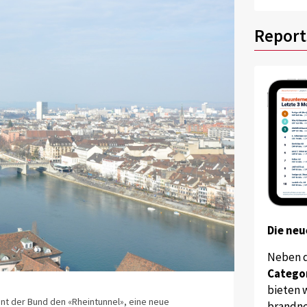
Report
Die neu
Neben 
Catego
bieten w
ant der Bund den «Rheintunnel», eine neue
brandne