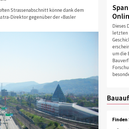
Span
ften Strassenabschnitt könne dank dem
Onli
Astra-Direktor gegenüber der «Basler
Dieses D
letzten
Geschich
erschei
um die 
Bauverf
Forschu
besonde
Bauauf
Finden 