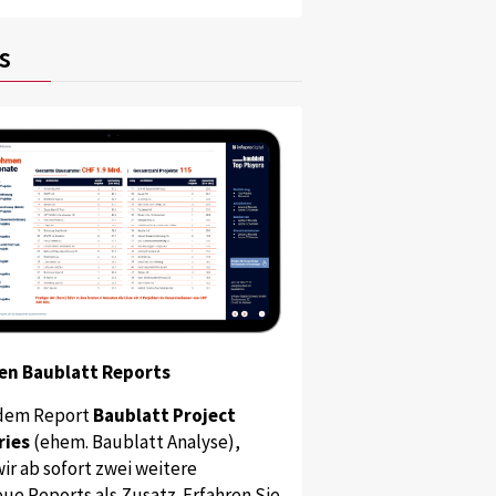
s
en Baublatt Reports
dem Report
Baublatt Project
ries
(ehem. Baublatt Analyse),
ir ab sofort zwei weitere
ue Reports als Zusatz. Erfahren Sie