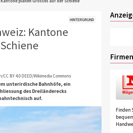
 Kantone planen Grosses auf der Schiene
Anzeig
HINTERGRUND
hweiz: Kantone
 Schiene
Firmen
ich/CC BY 4.0 DEED/Wikimedia Commons
em unterirdische Bahnhöfe, ein
hliessung des Dreiländerecks
bahntechnisch auf.
Finden 
bequem 
Handwer