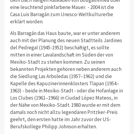
dem Dach hängen Kaskaden von Bougainvillea über
eine leuchtend pinkfarbene Mauer.
- 2004 ist die
Casa Luis Barragán zum Unesco-Weltkulturerbe
erklärt worden.
Als Barragán das Haus baute, war er unter anderem
auch mit der Planung des neuen Stadtteils Jardines
del Pedregal (1945-1952) beschäftigt, es sollte
mitten in einer Lavalandschaft im Süden der von
Mexiko-Stadt zu stehen kommen. Zu seinen
bekannten Projekten gehören neben anderem auch
die Siedlung Las Arboledas (1957–1962) und die
Kapelle des Kapuzinerinnenklosters Tlapan (1954–
1963) - beide in Mexiko-Stadt - oder die Hofanlage in
Los Clubes (1961–1966) in Ciudad López Mateos, in
der Nähe von Mexiko-Stadt. 1980 wurde er mit dem
damals noch nicht allzu legendären Pritzker-Preis
geehrt, den ersten hatte im Jahr zuvor der US-
Berufskollege Philipp Johnson erhalten.