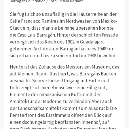
Barragan Foundation / Foto: Ursula Bernath
Sie fügt sich so unauffällig in die Häuserreihe an der
Calle Francisco Ramírez im Nordwesten von Mexiko-
Stadt ein, dass man sie beinahe übersehen könnte:
die Casa Luis Barragán. Hinter der schlichten Fassade
verbirgt sich das Reich des 1902 in Guadalajara
geborenen Architekten. Barragán hatte es 1948 für
sich erbaut und bis zu seinem Tod im 1988 bewohnt.
Heute ist das Zuhause des Meisters ein Museum, das
auf kleinem Raum illustriert, was Barragáns Bauten
ausmacht: Sein virtuoser Umgang mit Farbe und
Licht zeigt sich hier ebenso wie seine Fähigkeit,
Elemente der mexikanischen Kultur mit der
Architektur der Moderne zu verbinden. Aber auch
der Landschaftsarchitekt kommt zum Ausdruck: Die
Fensterfront des Esszimmers öffnet den Blick auf
einen dschungelartig bepflanzten Innenhof, auf