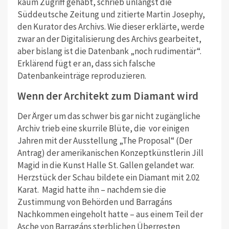
kaum Zugriff gehabt, schrieb unlängst die
Süddeutsche Zeitung und zitierte Martin Josephy,
den Kurator des Archivs. Wie dieser erklärte, werde
zwar an der Digitalisierung des Archivs gearbeitet,
aber bislang ist die Datenbank „noch rudimentär“.
Erklärend fügt er an, dass sich falsche
Datenbankeinträge reproduzieren.
Wenn der Architekt zum Diamant wird
Der Ärger um das schwer bis gar nicht zugängliche
Archiv trieb eine skurrile Blüte, die vor einigen
Jahren mit der Ausstellung „The Proposal“ (Der
Antrag) der amerikanischen Konzeptkünstlerin Jill
Magid in die Kunst Halle St. Gallen gelandet war.
Herzstück der Schau bildete ein Diamant mit 2.02
Karat.
Magid hatte ihn – nachdem sie die
Zustimmung von Behörden und Barragáns
Nachkommen eingeholt hatte – aus einem Teil der
Asche von Barragáns sterblichen Überresten