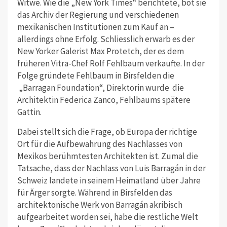
Witwe. Wie die „New York Times“ berichtete, bot sie
das Archiv der Regierung und verschiedenen
mexikanischen Institutionen zum Kauf an –
allerdings ohne Erfolg. Schliesslich erwarb es der
New Yorker Galerist Max Protetch, der es dem
früheren Vitra-Chef Rolf Fehlbaum verkaufte. In der
Folge gründete Fehlbaum in Birsfelden die
„Barragan Foundation“, Direktorin wurde
die
Architektin Federica Zanco, Fehlbaums spätere
Gattin.
Dabei stellt sich die Frage, ob Europa der richtige
Ort für die Aufbewahrung des Nachlasses von
Mexikos berühmtesten Architekten ist. Zumal die
Tatsache, dass der Nachlass von Luis Barragán in der
Schweiz landete in seinem Heimatland über Jahre
für Ärger sorgte. Während in Birsfelden das
architektonische Werk von Barragán akribisch
aufgearbeitet worden sei, habe die restliche Welt