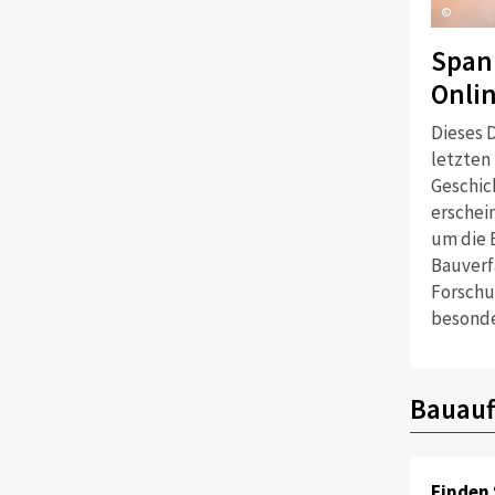
©
Span
Onli
Dieses D
letzten
Geschich
erschei
um die 
Bauverf
Forschu
besonde
Bauauf
Finden 