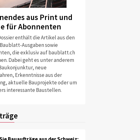
nendes aus Print und
ne für Abonnenten
ossier enthält die Artikel aus den
 Baublatt-Ausgaben sowie
ten, die exklusiv auf baublatt.ch
nen. Dabei geht es unter anderem
Baukonjunktur, neue
ahren, Erkenntnisse aus der
ng, aktuelle Bauprojekte oder um
rs interessante Baustellen.
träge
Sie Bauaufträge aus der Schweiz: