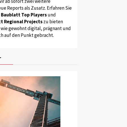
ir ab sofort zwei weitere
ue Reports als Zusatz. Erfahren Sie
s
Baublatt Top Players
und
t Regional Projects
zu bieten
 wie gewohnt digital, prägnant und
ch auf den Punkt gebracht.
r