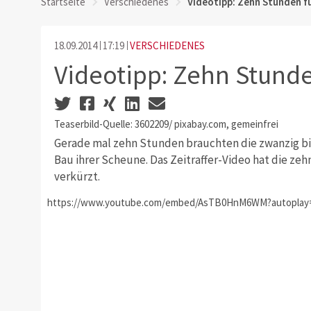
Startseite
Verschiedenes
Videotipp: Zehn Stunden f
18.09.2014
17:19
VERSCHIEDENES
Videotipp: Zehn Stund
Teaserbild-Quelle: 3602209/ pixabay.com, gemeinfrei
Gerade mal zehn Stunden brauchten die zwanzig bis
Bau ihrer Scheune. Das Zeitraffer-Video hat die z
verkürzt.
https://www.youtube.com/embed/AsTB0HnM6WM?autoplay=