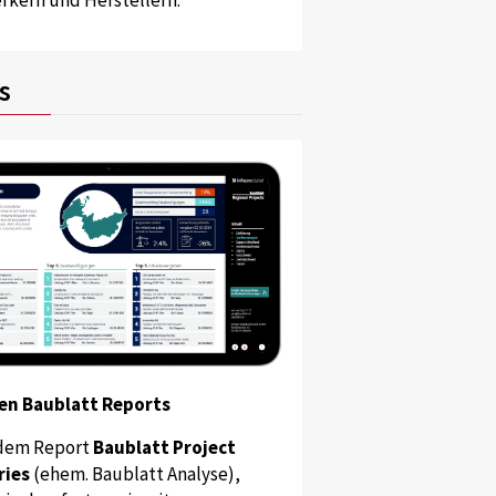
s
en Baublatt Reports
dem Report
Baublatt Project
ries
(ehem. Baublatt Analyse),