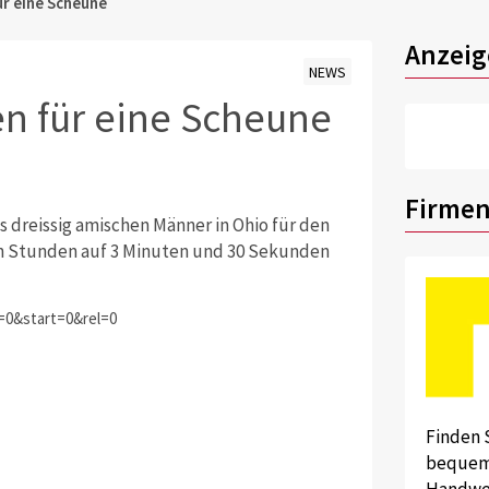
ür eine Scheune
Anzeig
NEWS
en für eine Scheune
Firmen
 dreissig amischen Männer in Ohio für den
ehn Stunden auf 3 Minuten und 30 Sekunden
0&start=0&rel=0
Finden 
bequem 
Handwer