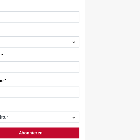
 *
e *
Abonnieren