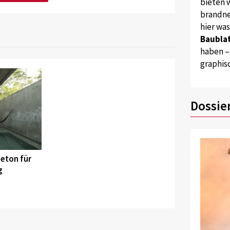
bieten w
brandne
hier wa
Baublat
haben –
graphis
Dossie
eton für
g