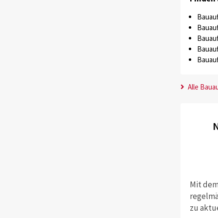
Bauauf
Bauauf
Bauauf
Bauauf
Bauauf
Alle Baua
N
Mit dem
regelmä
zu aktu